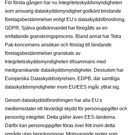
För första gången har nu Integritetsskyddsmyndigheten
som ansvarig dataskyddsmyndighet godkänt bindande
företagsbestämmelser enligt EU:s dataskyddsförordning,
GDPR. Själva godkännandet har föregåtts av en
omfattande granskningsprocess. Bland annat har Tetra
Pak-koncernens ansökan och förslag till bindande
företagsbestämmelser granskats av
Integritetsskyddsmyndigheten tillsammans med
medgranskande dataskyddsmyndigheter. Dessutom har
Europeiska Dataskyddsstyrelsen, EDPB, där samtliga
dataskyddsmyndigheter inom EU/EES ingår, yttrat sig.
Genom dataskyddsförordningen har alla EU:s
medlemsstater ett likvärdigt skydd för personuppgifter och
personlig integritet. Detta gäller även EES-länderna.
Därför kan personuppgifter föras över fritt inom detta
område utan begränsningar. Motsvarande regler som