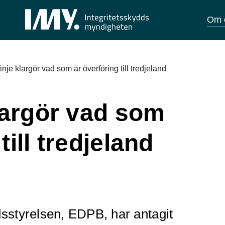
Om 
linje klargör vad som är överföring till tredjeland
klargör vad som
till tredjeland
styrelsen, EDPB, har antagit