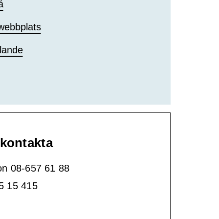
å
 webbplats
lande
 kontakta
fon 08-657 61 88
15 15 415