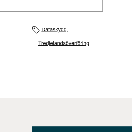
Sidans etiketter
Dataskydd,
Tredjelandsöverföring