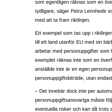
som egentligen räknas som en överfö
tydligare, säger Petra Lennhede so
med att ta fram riktlinjen.
Ett exempel som tas upp i riktlinje
till ett land utanför EU med sin bärb
arbetar med personuppgifter som f
exemplet räknas inte som en överför
anställde inte är en egen personupp
personuppgiftsbiträde, utan endast
– Det innebär dock inte per automat
personuppgiftsansvariga måste fö
eventuella risker och kan då trots a