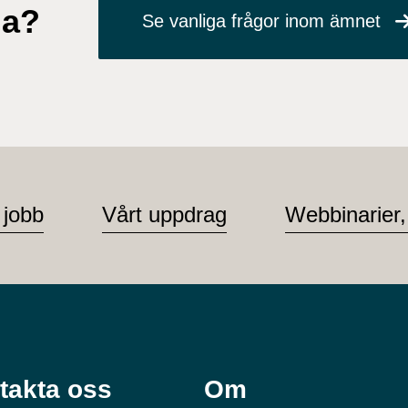
ga?
Se vanliga frågor inom ämnet
 jobb
Vårt uppdrag
Webbinarier,
takta oss
Om