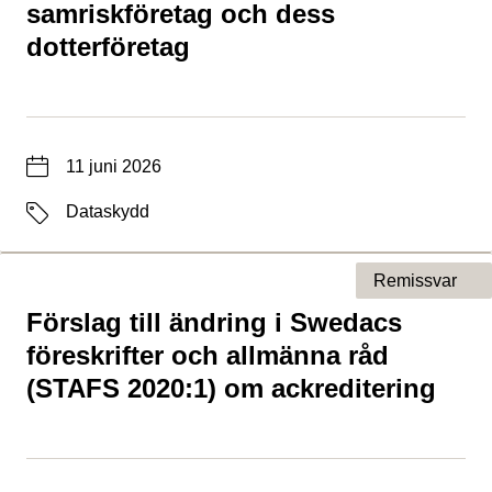
samriskföretag och dess
dotterföretag
Datum
11 juni 2026
Etiketter
Dataskydd
Remissvar
Förslag till ändring i Swedacs
Typ av sida
föreskrifter och allmänna råd
(STAFS 2020:1) om ackreditering