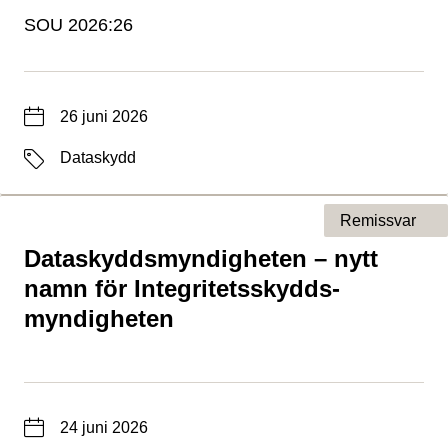
SOU 2026:26
Datum
26 juni 2026
Etiketter
Dataskydd
Remissvar
Dataskyddsmyndigheten – nytt
Typ av sida
namn för Integritets­skydds­
myndigheten
Datum
24 juni 2026