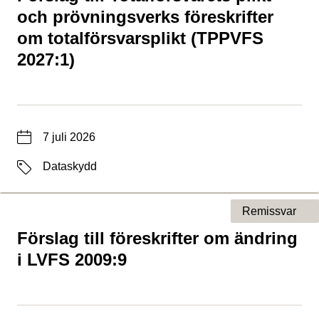
och prövningsverks föreskrifter
om totalförsvarsplikt (TPPVFS
2027:1)
Datum
7 juli 2026
Etiketter
Dataskydd
Remissvar
Förslag till föreskrifter om ändring
Typ av sida
i LVFS 2009:9