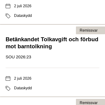
Datum
2 juli 2026
Etiketter
Dataskydd
Remissvar
Betänkandet Tolkavgift och förbud
Typ av sida
mot barntolkning
SOU 2026:23
Datum
2 juli 2026
Etiketter
Dataskydd
Remissvar