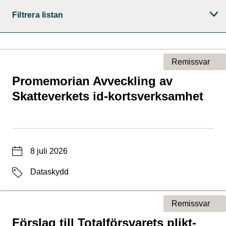
Filtrera listan
Remissvar
Promemorian Avveckling av
Typ av sida
Skatteverkets id-kortsverksamhet
Datum
8 juli 2026
Etiketter
Dataskydd
Remissvar
Förslag till Totalförsvarets plikt-
Typ av sida