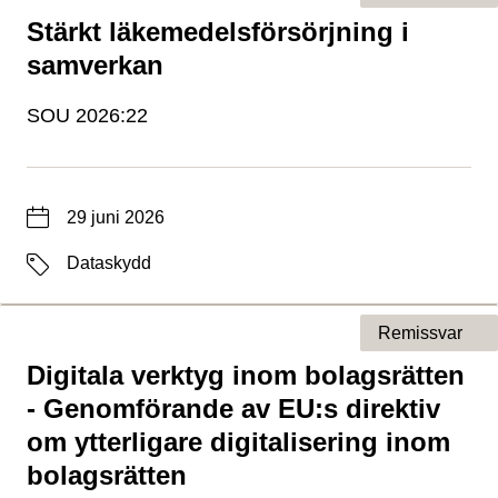
Stärkt läkemedelsförsörjning i
Typ av sida
samverkan
SOU 2026:22
Datum
29 juni 2026
Etiketter
Dataskydd
Remissvar
Digitala verktyg inom bolagsrätten
Typ av sida
- Genomförande av EU:s direktiv
om ytterligare digitalisering inom
bolagsrätten