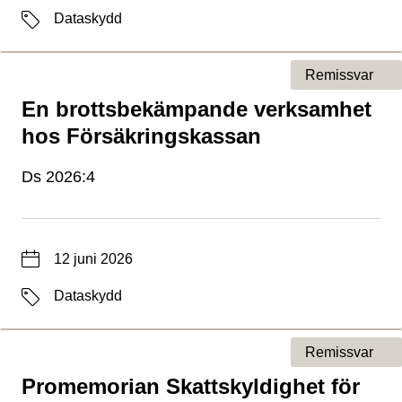
Etiketter
Dataskydd
Remissvar
En brottsbekämpande verksamhet
Typ av sida
hos Försäkringskassan
Ds 2026:4
Datum
12 juni 2026
Etiketter
Dataskydd
Remissvar
Promemorian Skattskyldighet för
Typ av sida