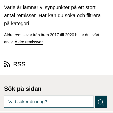
Varje år lämnar vi synpunkter på ett stort
antal remisser. Här kan du söka och filtrera
på kategori.
Äldre remissvar från åren 2017 till 2020 hittar du i vårt
arkiv:
Äldre remissvar
RSS
Sök på sidan
Det finns
0
förslag. Använd piltangenterna för att navigera bl
Vad söker du idag?