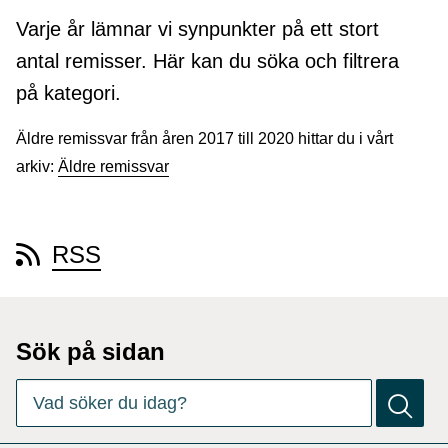
Varje år lämnar vi synpunkter på ett stort
antal remisser. Här kan du söka och filtrera
på kategori.
Äldre remissvar från åren 2017 till 2020 hittar du i vårt
arkiv:
Äldre remissvar
RSS
Sök på sidan
Det finns
0
förslag. Använd piltangenterna för att navigera bl
Vad söker du idag?