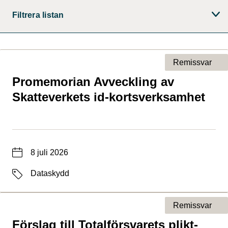
Filtrera listan
Remissvar
Promemorian Avveckling av
Typ av sida
Skatteverkets id-kortsverksamhet
Datum
8 juli 2026
Etiketter
Dataskydd
Remissvar
Förslag till Totalförsvarets plikt-
Typ av sida