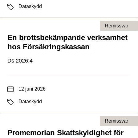
Etiketter
Dataskydd
Remissvar
En brottsbekämpande verksamhet
Typ av sida
hos Försäkringskassan
Ds 2026:4
Datum
12 juni 2026
Etiketter
Dataskydd
Remissvar
Promemorian Skattskyldighet för
Typ av sida