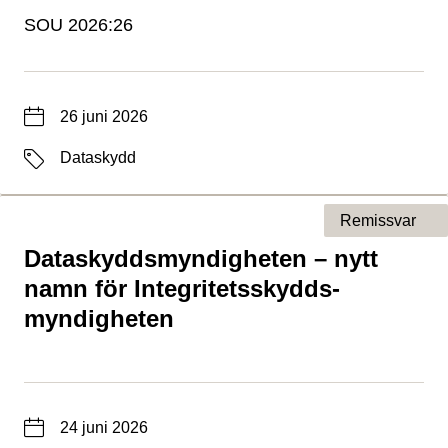
SOU 2026:26
Datum
26 juni 2026
Etiketter
Dataskydd
Remissvar
Dataskyddsmyndigheten – nytt
Typ av sida
namn för Integritets­skydds­
myndigheten
Datum
24 juni 2026