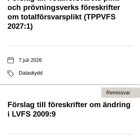
och prövningsverks föreskrifter
om totalförsvarsplikt (TPPVFS
2027:1)
Datum
7 juli 2026
Etiketter
Dataskydd
Remissvar
Förslag till föreskrifter om ändring
Typ av sida
i LVFS 2009:9