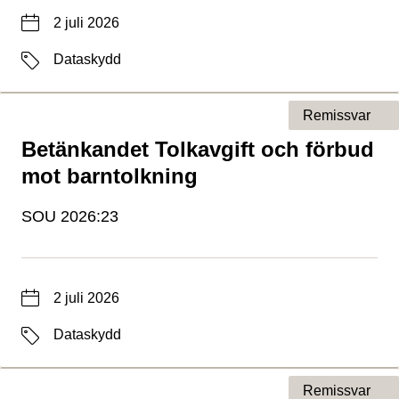
Datum
2 juli 2026
Etiketter
Dataskydd
Remissvar
Betänkandet Tolkavgift och förbud
Typ av sida
mot barntolkning
SOU 2026:23
Datum
2 juli 2026
Etiketter
Dataskydd
Remissvar