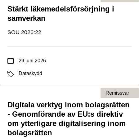
Stärkt läkemedelsförsörjning i
Typ av sida
samverkan
SOU 2026:22
Datum
29 juni 2026
Etiketter
Dataskydd
Remissvar
Digitala verktyg inom bolagsrätten
Typ av sida
- Genomförande av EU:s direktiv
om ytterligare digitalisering inom
bolagsrätten