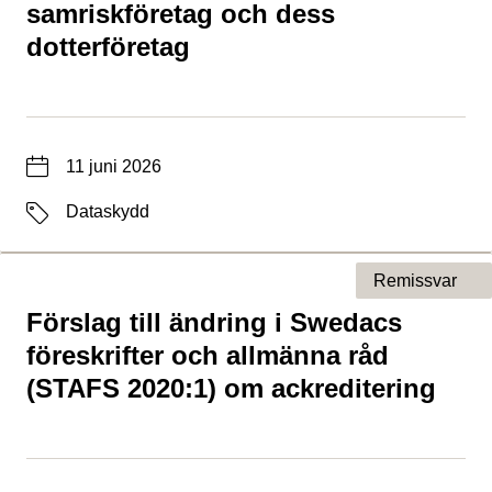
samriskföretag och dess
dotterföretag
Datum
11 juni 2026
Etiketter
Dataskydd
Remissvar
Förslag till ändring i Swedacs
Typ av sida
föreskrifter och allmänna råd
(STAFS 2020:1) om ackreditering