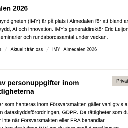
len 2026
yndigheten (IMY) är på plats i Almedalen för att bland a
ydd, AI och innovation. IMY:s generaldirektör Eric Leijo
 seminarier och rundabordssamtal under veckan.
s
Aktuellt från oss
IMY i Almedalen 2026
Priva
av personuppgifter inom
digheterna
er som hanteras inom Försvarsmakten gäller vanligtvis 
n dataskyddsförordningen, GDPR. De rättigheter som d
r inte när Försvarsmakten eller FRA behandlar