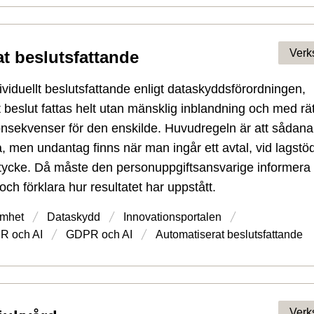
Verk
t beslutsfattande
ividuellt beslutsfattande enligt dataskyddsförordningen,
beslut fattas helt utan mänsklig inblandning och med rät
onsekvenser för den enskilde. Huvudregeln är att sådana
a, men undantag finns när man ingår ett avtal, vid lagstöd
amtycke. Då måste den personuppgiftsansvarige informera
ch förklara hur resultatet har uppstått.
mhet
Dataskydd
Innovations­portalen
R och AI
GDPR och AI
Automatiserat beslutsfattande
Verk