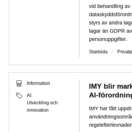
vid behandling av p
dataskyddsförordn
styrs av andra la
lagar än GDPR avgö
personuppgifter.
Startsida
Privat
Typ av sökträff
Information
IMY blir mar
Typ av sida
AI-förordnin
Etiketter
AI
,
Utveckling och
IMY har fått uppdr
innovation
användningsområde
regelefterlevnade