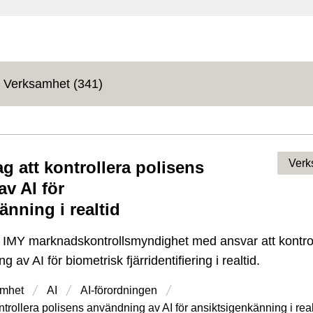
Verksamhet (341)
Verk
g att kontrollera polisens
v AI för
änning i realtid
är IMY marknadskontrollsmyndighet med ansvar att kontro
 av AI för biometrisk fjärridentifiering i realtid.
mhet
AI
AI-förordningen
trollera polisens användning av AI för ansiktsigenkänning i real