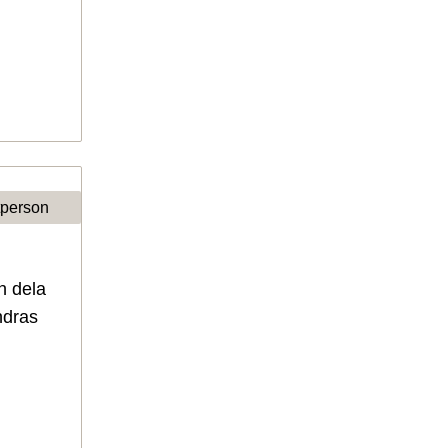
tperson
h dela
ndras