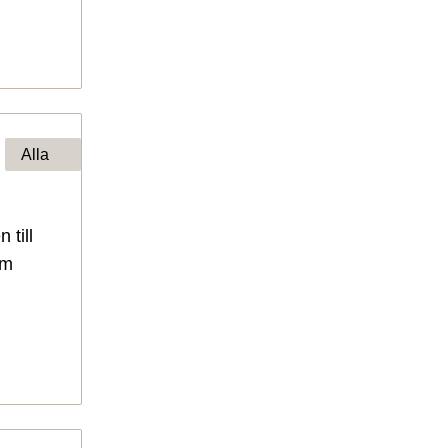
Alla
till
om