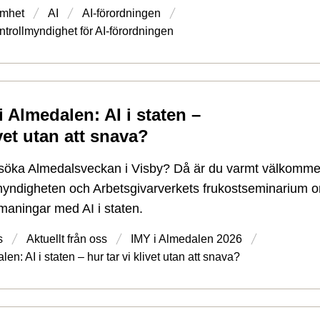
mhet
AI
AI-förordningen
trollmyndighet för AI-förordningen
 Almedalen: AI i staten –
ivet utan att snava?
öka Almedalsveckan i Visby? Då är du varmt välkommen 
myndigheten och Arbetsgivarverkets frukostseminarium 
maningar med AI i staten.
s
Aktuellt från oss
IMY i Almedalen 2026
n: AI i staten – hur tar vi klivet utan att snava?