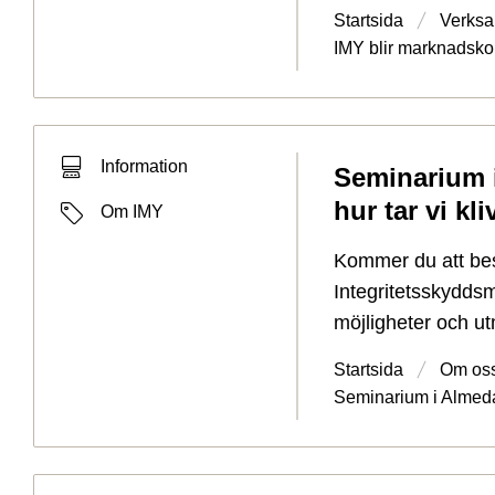
Startsida
Verksa
IMY blir marknadskon
Typ av sökträff
Information
Seminarium i
Typ av sida
hur tar vi kl
Etiketter
Om IMY
Kommer du att bes
Integritetsskydds
möjligheter och ut
Startsida
Om os
Seminarium i Almedale