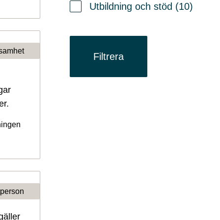
Utbildning och stöd (10)
samhet
Filtrera
gar
er.
ningen
tperson
äller