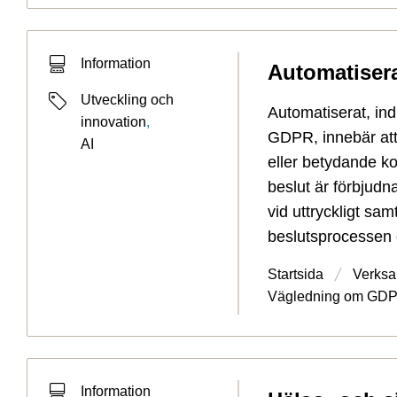
Typ av sökträff
Information
Automatisera
Typ av sida
Etiketter
Utveckling och
Automatiserat, ind
innovation
,
GDPR, innebär att 
AI
eller betydande k
beslut är förbjudn
vid uttryckligt s
beslutsprocessen o
Startsida
Verksa
Vägledning om GDP
Typ av sökträff
Information