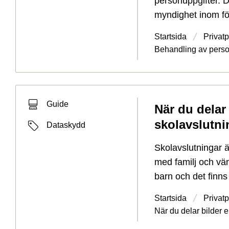
personuppgifter. 
myndighet inom fö
Startsida
Privat
Behandling av perso
Typ av sökträff
Guide
När du delar 
Typ av sida
skolavslutn
Etiketter
Dataskydd
Skolavslutningar ä
med familj och vänn
barn och det finns 
Startsida
Privat
När du delar bilder e