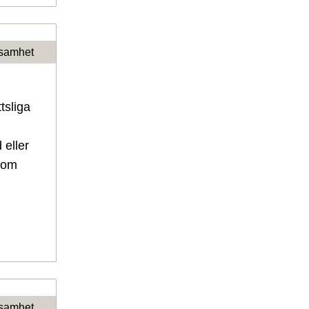
samhet
tsliga
 eller
 om
samhet