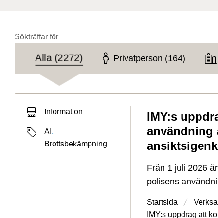
Sökträffar för
Målgrupp
Alla (2272)
Privatperson (164)
Typ av sökträff
Information
IMY:s uppdra
Typ av sida
användning a
Etiketter
AI
,
ansiktsigenk
Brottsbekämpning
Från 1 juli 2026 
polisens användning
Startsida
Verksa
IMY:s uppdrag att kon