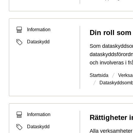
Typ av sökträff
Information
Din roll so
Typ av sida
Etiketter
Dataskydd
Som dataskyddsomb
dataskyddsförordni
och involveras i f
Startsida
Verksa
Dataskyddsom
Typ av sökträff
Information
Rättigheter 
Typ av sida
Etiketter
Dataskydd
Alla verksamheter