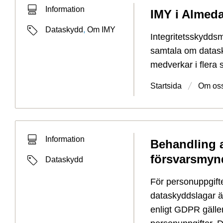
Typ av sökträff
Information
IMY i Almeda
Typ av sida
Etiketter
Dataskydd
,
Om IMY
Integritetsskyddsm
samtala om datask
medverkar i flera
Startsida
Om os
Typ av sökträff
Information
Behandling 
Typ av sida
försvarsmyn
Etiketter
Dataskydd
För personuppgift
dataskyddslagar ä
enligt GDPR gälle