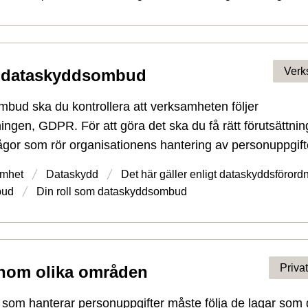
Verk
m dataskyddsombud
ud ska du kontrollera att verksamheten följer
ngen, GDPR. För att göra det ska du få rätt förutsättnin
rågor som rör organisationens hantering av personuppgift
mhet
Dataskydd
Det här gäller enligt dataskydds­förord
bud
Din roll som dataskyddsombud
Priva
inom olika områden
 som hanterar personuppgifter måste följa de lagar som g