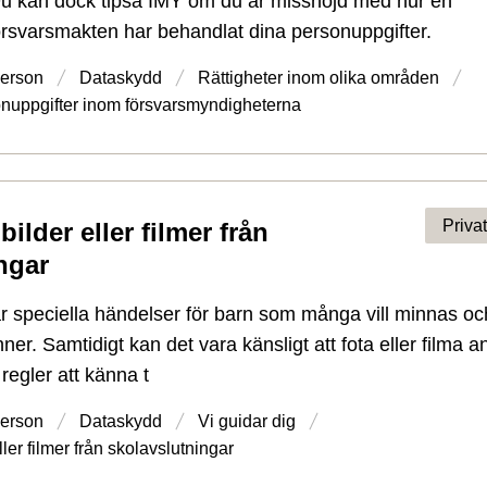
Du kan dock tipsa IMY om du är missnöjd med hur en
rsvarsmakten har behandlat dina personuppgifter.
person
Dataskydd
Rättigheter inom olika områden
nuppgifter inom försvarsmyndigheterna
Priva
bilder eller filmer från
ingar
r speciella händelser för barn som många vill minnas oc
er. Samtidigt kan det vara känsligt att fota eller filma a
regler att känna t
person
Dataskydd
Vi guidar dig
ller filmer från skolavslutningar