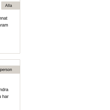
Alla
nnat
nram
tperson
andra
u har