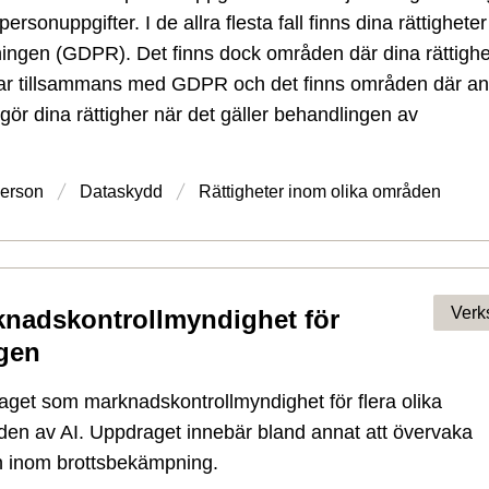
ersonuppgifter. I de allra flesta fall finns dina rättigheter 
ingen (GDPR). Det finns dock områden där dina rättighe
gar tillsammans med GDPR och det finns områden där a
r dina rättigher när det gäller behandlingen av
person
Dataskydd
Rättigheter inom olika områden
Verk
knadskontrollmyndighet för
gen
aget som marknadskontrollmyndighet för flera olika
n av AI. Uppdraget innebär bland annat att övervaka
n inom brottsbekämpning.