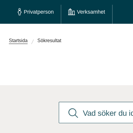
Privatperson
Verksamhet
Startsida
Sökresultat
Det finns
0
förslag. Använd piltange
Vad söker du idag?