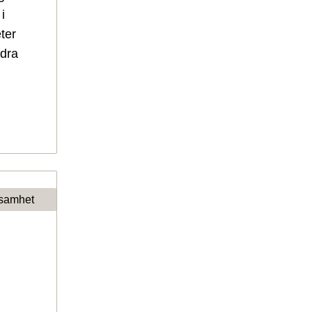
i
ter
ndra
samhet