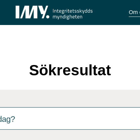
Om 
Sökresultat
nterna för att navigera bland förslagen