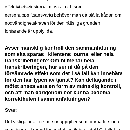
effektivitetsvinsterna minskar och som
personuppgiftsansvarig behöver man då ställa frågan om
nödvändighetskraven för den rättsliga grunden
fortfarande är uppfyllda.
Avser mänsklig kontroll den sammanfattning
som ska sparas i klientens journal eller hela
transkriberingen? Om ni menar hela
transkriberingen, hur ser ni då på den
försämrade effekt som det i så fall kan innebära
för den här typen av tjänst? Kan deltagande i
mötet anses vara en form av mänsklig kontroll,
och att man därigenom bör kunna bedöma
korrektheten i sammanfattningen?
Svar:
Det viktiga är att de personuppgifter som journalförs och
som ligger till grund för beslut, är riktiga. I det här fallet är