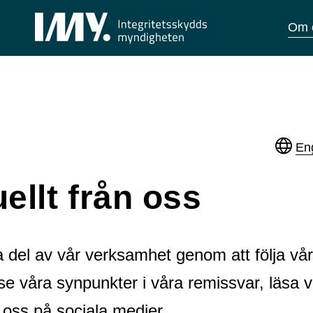
Om 
Eng
ellt från oss
 del av vår verksamhet genom att följa vå
, se våra synpunkter i våra remissvar, läsa 
ja oss på sociala medier.