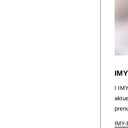
IMY
I IM
aktu
pren
IMY-