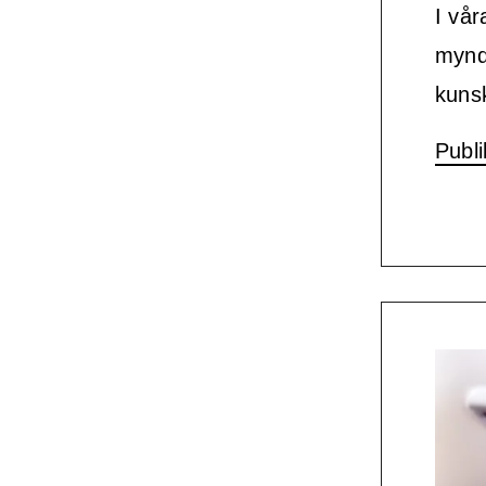
I vår
myndi
kuns
Publi