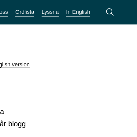
oss
Ordlista
Lyssna
In English
lish version
ra
vår blogg