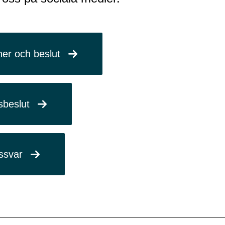
yner och beslut
sbeslut
ssvar