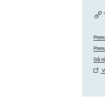
T
Pren
Pren
Gå nå
Vi