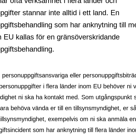
ar ofta verksamhet i flera länder och
gifter stannar inte alltid i ett land. En
giftsbehandling som har anknytning till me
m EU kallas för en gränsöverskridande
pgiftsbehandling.
personuppgiftsansvariga eller personuppgiftsbitr
personuppgifter i flera länder inom EU behöver ni v
ndighet ni ska ha kontakt med. Som utgångspunkt s
ra behöva vända er till en tillsynsmyndighet, er så
tillsynsmyndighet, exempelvis om ni ska anmäla en
ftsincident som har anknytning till flera länder i