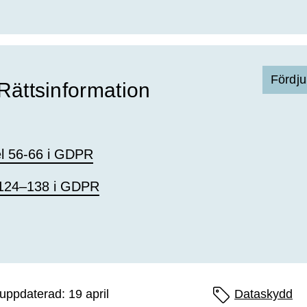
Fördju
Rättsinformation
el 56-66 i GDPR
 124–138 i GDPR
uppdaterad: 19 april
Sidans etiketter
Dataskydd