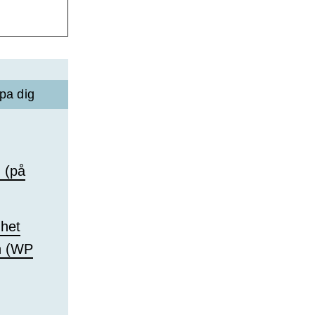
pa dig
d (på
ghet
en (WP