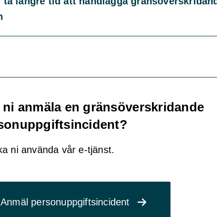
 ta längre tid att handlägga gränsöverskridan
n
 ni anmäla en gränsöverskridande
sonuppgiftsincident?
a ni använda vår e-tjänst.
Anmäl personuppgiftsincident