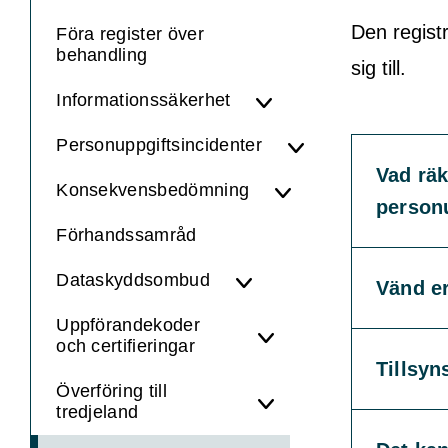
Den registr
Föra register över
behandling
sig till.
Informationssäkerhet
Personuppgiftsincidenter
Vad rä
Konsekvensbedömning
person
Förhandssamråd
Dataskyddsombud
Vänd er
Uppförandekoder
och certifieringar
Tillsy
Överföring till
tredjeland