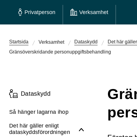
Privatperson
Verksamhet
Startsida
Dataskydd
Det här gälle
Verksamhet
Gränsöverskridande personuppgifts­behandling
Grä
Dataskydd
per
Så hänger lagarna ihop
Det här gäller enligt
dataskydds­förordningen