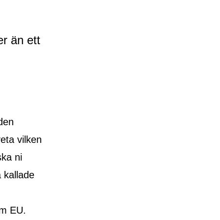
r än ett
äden
eta vilken
ka ni
 kallade
nom EU.