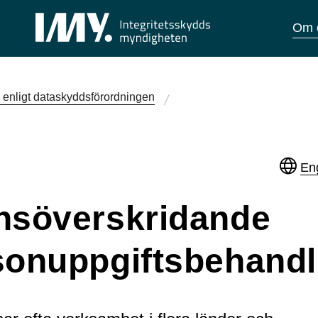
Om 
r enligt dataskydds­förordningen
Eng
nsöverskridande
sonuppgifts­behandl