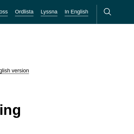
oss
Ordlista
Lyssna
In English
lish version
ing