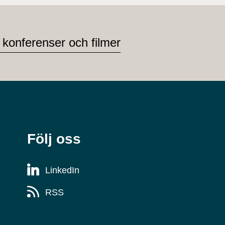
 konferenser och filmer
Följ oss
LinkedIn
RSS