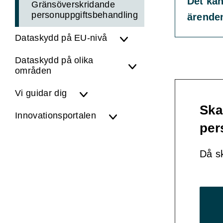
Det kan
Gränsöverskridande
personuppgiftsbehandling
ärende
Dataskydd på EU-nivå
Dataskydd på olika
områden
Vi guidar dig
Ska
Innovationsportalen
per
Då sk