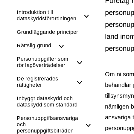
Företag h
personupp
Introduktion till
dataskyddsförordningen
personupp
Grundläggande principer
land ino
Rättslig grund
personup
Personuppgifter som
rör lagöverträdelser
Om ni som 
De registrerades
behandlar 
rättigheter
tillsynsmy
Inbyggt dataskydd och
dataskydd som standard
nämligen ba
ansvariga 
Personuppgiftsansvariga
och
personuppgi
personuppgiftsbiträden