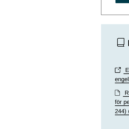
R
ED
engel
Ri
för p
244)