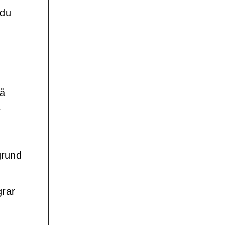
 du
Då
r
grund
grar