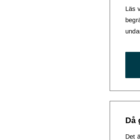
Läs v
begrä
unda
Då 
Det ä