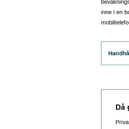
bevaknings
inne i en b
mobiltelefo
Handhå
Då 
Priv