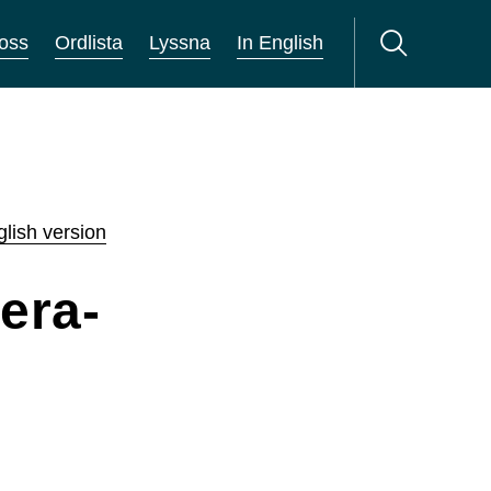
oss
Ordlista
Lyssna
In English
lish version
era­