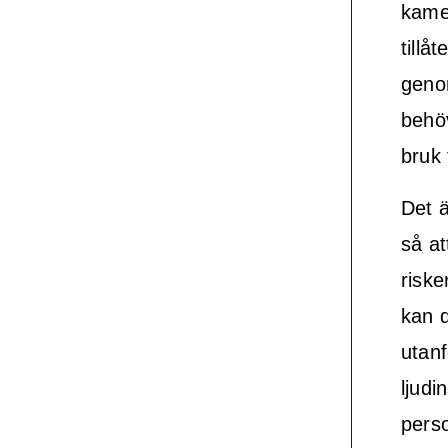
kame
tillå
geno
behöv
bruk 
Det ä
så at
riske
kan d
utanf
ljudi
perso