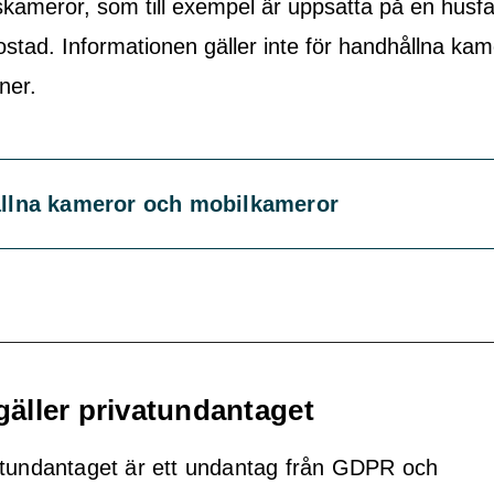
kameror, som till exempel är uppsatta på en husfa
ostad. Informationen gäller inte för handhållna kam
ner.
llna kameror och mobilkameror
gäller privatundantaget
atundantaget är ett undantag från GDPR och