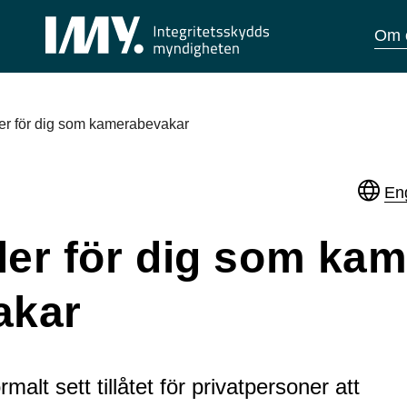
Om 
er för dig som kamera­bevakar
Eng
ler för dig som kam
akar
malt sett tillåtet för privatpersoner att