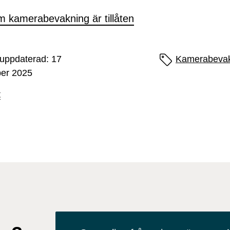
kamerabevakning är tillåten
uppdaterad: 17
Sidans etiketter
Kamerabeva
er 2025
t