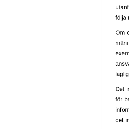
utan
följa
Om d
männi
exem
ansva
laglig
Det i
för b
info
det i