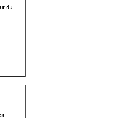
hur du
ka