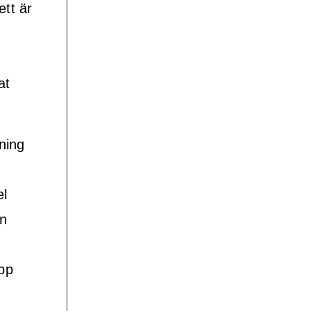
tt är
at
ning
el
en
upp