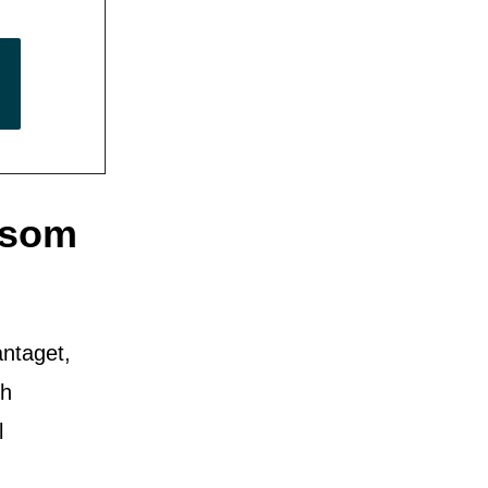
r som
antaget,
ch
l