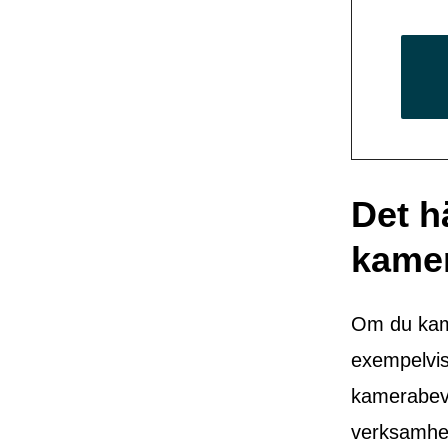
Det h
kame
Om du kame
exempelvis 
kamerabeva
verksamhe