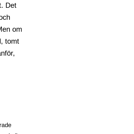
. Det
 och
 Men om
, tomt
nför,
erade