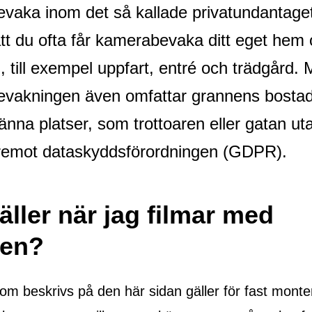
vaka inom det så kallade privatundantaget
tt du ofta får kamerabevaka ditt eget hem
 till exempel uppfart, entré och trädgård.
vakningen även omfattar grannens bostad
männa platser, som trottoaren eller gatan uta
äremot dataskyddsförordningen (GDPR).
äller när jag filmar med
len?
om beskrivs på den här sidan gäller för fast mont