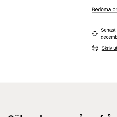
Bedöma om 
Senast 
decemb
Skriv u