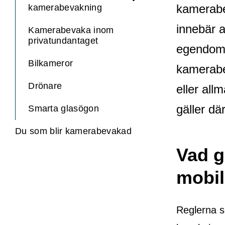
kamerabe
kamerabevakning
innebär a
Kamerabevaka inom
privatundantaget
egendom,
Bilkameror
kamerabe
Drönare
eller all
gäller d
Smarta glasögon
Du som blir kamerabevakad
Vad g
mobi
Reglerna s