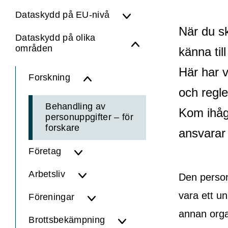
Dataskydd på EU-nivå
När du sk
Dataskydd på olika
områden
känna til
Här har 
Forskning
och regle
Behandling av
Kom ihåg 
personuppgifter – för
forskare
ansvarar 
Företag
Arbetsliv
Den person
vara ett u
Föreningar
annan orga
Brottsbekämpning