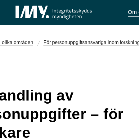
Om 
 olika områden
För personuppgiftsansvariga inom forsknin
andling av
onuppgifter – för
skare