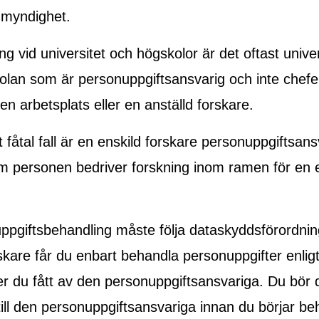
myndighet.
ng vid universitet och högskolor är det oftast univer
kolan som är personuppgiftsansvarig och inte chefen
en arbetsplats eller en anställd forskare.
t fåtal fall är en enskild forskare personuppgiftsansva
 personen bedriver forskning inom ramen för en e
uppgiftsbehandling måste följa dataskyddsförordn
rskare får du enbart behandla personuppgifter enlig
er du fått av den personuppgiftsansvariga. Du bör dä
till den personuppgiftsansvariga innan du börjar be