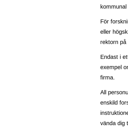
kommunal 
För forskni
eller högs
rektorn på 
Endast i et
exempel om
firma.
All person
enskild fo
instruktion
vända dig 