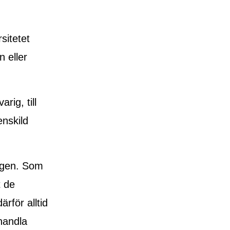
sitetet
 eller
rig, till
nskild
ingen. Som
t de
rför alltid
handla