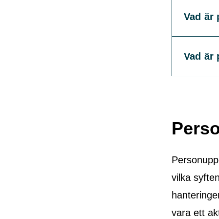
Vad är 
Vad är
Perso
Personuppg
vilka syft
hanteringen
vara ett akt