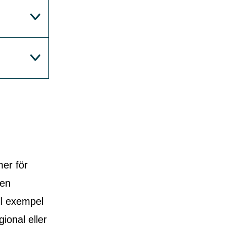
er för
den
ll exempel
gional eller