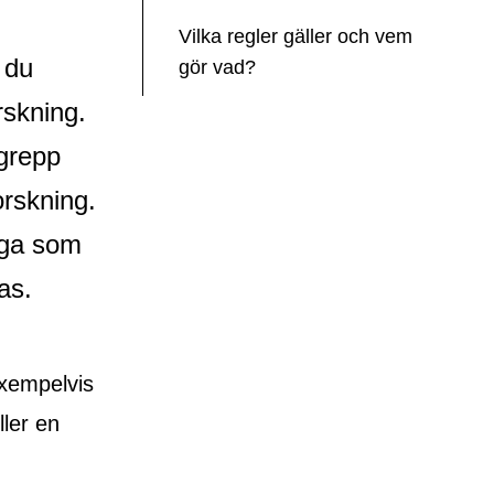
Vilka regler gäller och vem
 du
gör vad?
rskning.
grepp
orskning.
iga som
as.
xempelvis
ller en