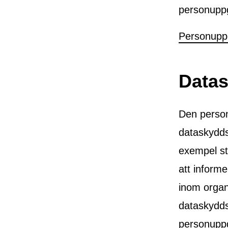
personuppg
Personuppg
Data
Den personu
dataskyddso
exempel st
att inform
inom organi
dataskydds
personuppg