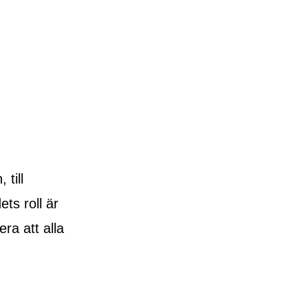
till
ts roll är
ra att alla