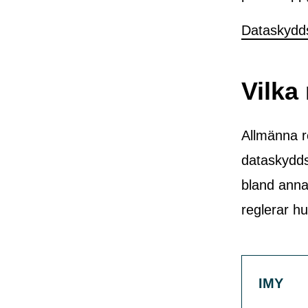
Dataskyd
Vilka
Allmänna r
dataskydds
bland anna
reglerar h
IMY