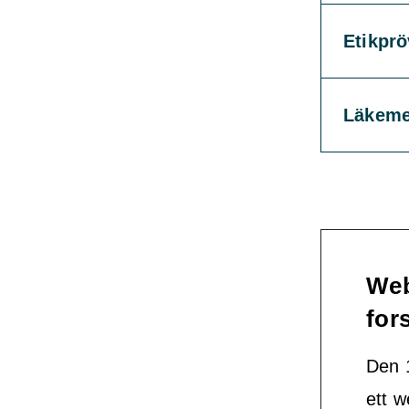
Etikpr
Läkeme
Web
for
Den 
ett w