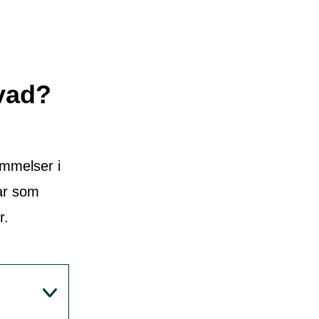
 vad?
mmelser i
gar som
r.