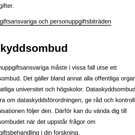
ifter.
iftsansvariga och personuppgiftsbiträden
skyddsombud
ppgiftsansvariga måste i vissa fall utse ett
mbud. Det gäller bland annat alla offentliga organ, 
atliga universitet och högskolor. Dataskyddsombude
era om dataskyddsförordningen, ge råd och kontrolle
sationen följer den. Därför kan du vända dig till
ombudet när det uppstår frågor om
iftsbehandling i din forskning.