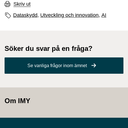
Skriv ut
Sidans etiketter
Dataskydd,
Utveckling och innovation,
AI
Söker du svar på en fråga?
Se vanliga frågor inom ämnet
Om IMY