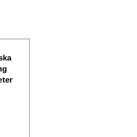
ska
ng
eter