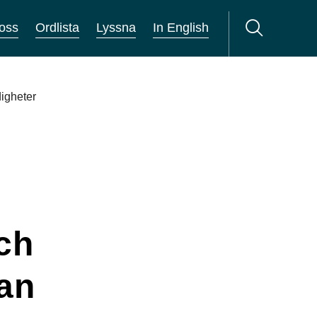
oss
Ordlista
Lyssna
In English
igheter
ch
an