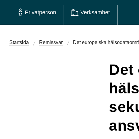
Privatperson
Verksamhet
Startsida
Remissvar
Det europeiska hälsodataomr
Det
häl
sek
ans