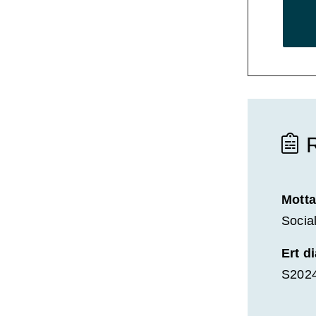
Motta
Socia
Ert d
S202