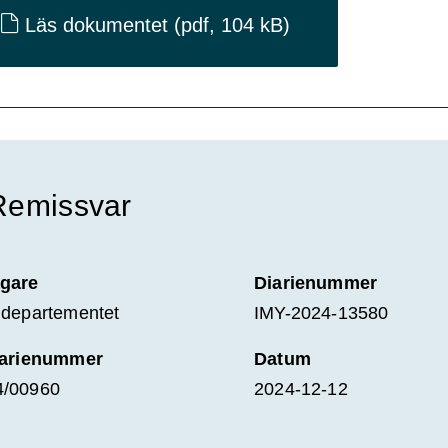
Läs dokumentet
(pdf, 104 kB)
Remissvar
gare
Diarienummer
ldepartementet
IMY-2024-13580
iarienummer
Datum
4/00960
2024-12-12