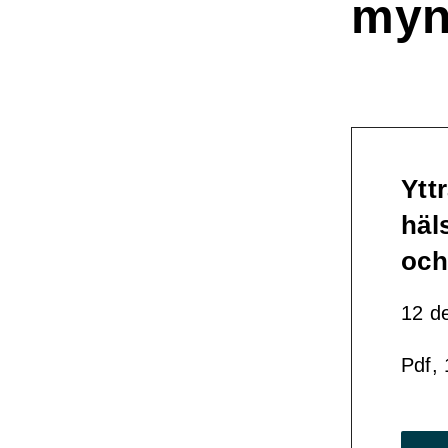
myn
Ytt
häl
och
12 d
Pdf,