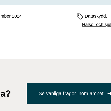
ember 2024
Sidans etiketter
Dataskydd,
Hälso- och sju
t
ga?
Se vanliga frågor inom ämnet