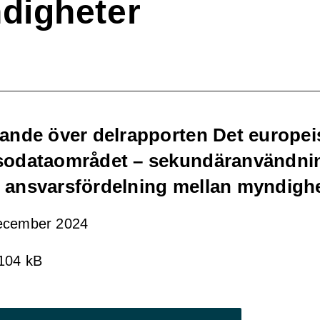
digheter
rande över delrapporten Det europei
sodataområdet – sekundäranvändni
 ansvarsfördelning mellan myndigh
ecember 2024
 104 kB