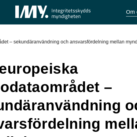
Om 
ådet – sekundäranvändning och ansvarsfördelning mellan mynd
 europeiska
sodataområdet –
undäranvändning o
varsfördelning mell