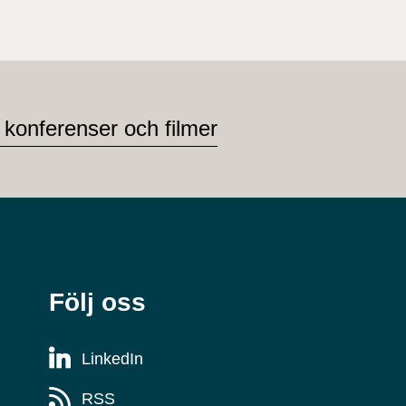
 konferenser och filmer
Följ oss
LinkedIn
RSS