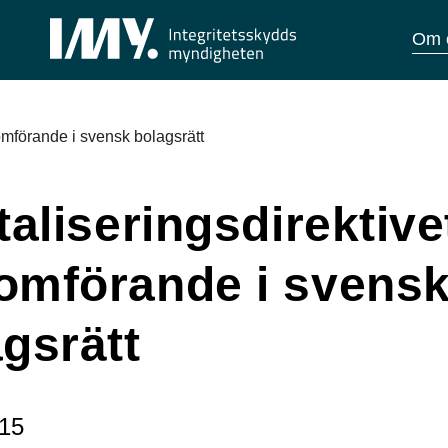
Om 
omförande i svensk bolagsrätt
taliseringsdirektive
omförande i svens
gsrätt
15