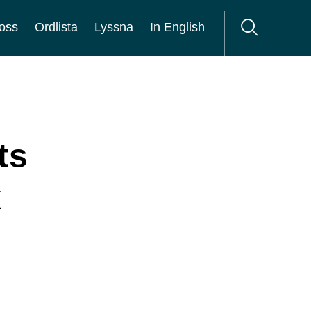
oss
Ordlista
Lyssna
In English
ts
k