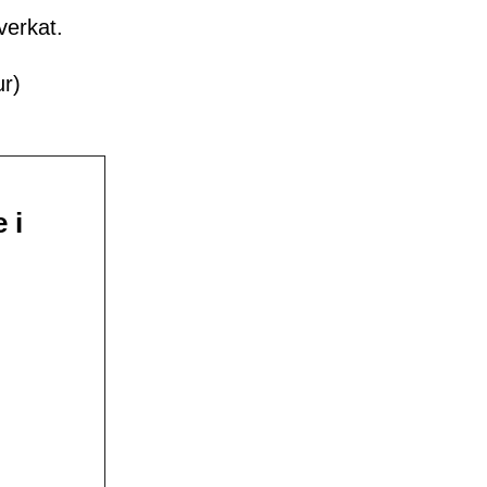
verkat.
ur)
 i