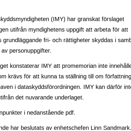
sskyddsmyndigheten (IMY) har granskat förslaget
en utifrån myndighetens uppgift att arbeta för att
 grundläggande fri- och rättigheter skyddas i sa
 av personuppgifter.
t konstaterar IMY att promemorian inte innehåll
m krävs för att kunna ta ställning till om författni
raven i dataskyddsförordningen. IMY kan därför inte 
utifrån det nuvarande underlaget.
npunkter i nedanstående pdf.
ande har beslutats av enhetschefen Linn Sandmark