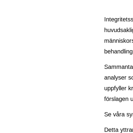
Integritet
huvudsaklig
människors
behandling
Sammantage
analyser so
uppfyller k
förslagen 
Se våra sy
Detta yttr