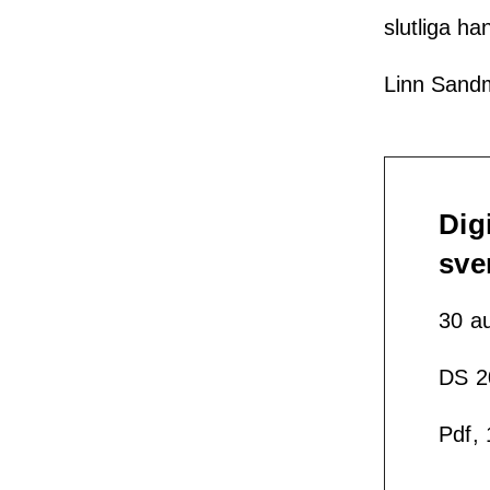
slutliga h
Linn Sandm
Dig
sve
30 a
DS 2
Pdf,