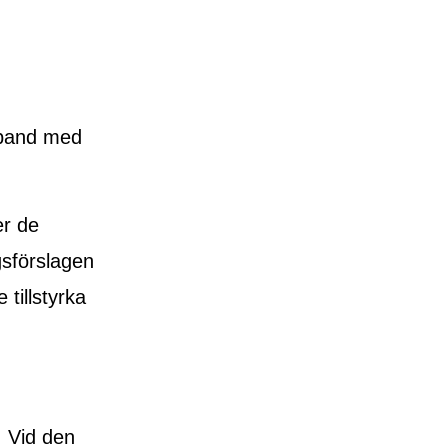
mband med
er de
ngsförslagen
tillstyrka
. Vid den