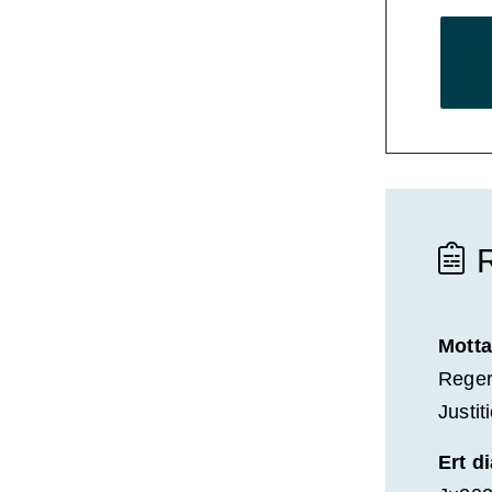
Motta
Reger
Justi
Ert d