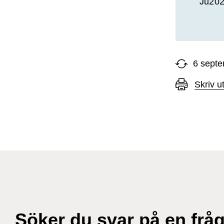
Ju202
6 sept
Skriv u
Söker du svar på en frå