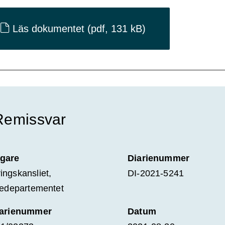
Läs dokumentet
(pdf, 131 kB)
Remissvar
gare
Diarienummer
ingskansliet,
DI-2021-5241
tiedepartementet
iarienummer
Datum