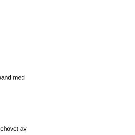
mband med
behovet av