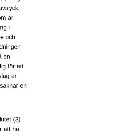
avtryck,
om är
ng i
de och
edningen
å en
g för att
slag är
 saknar en
lutet (3)
r att ha