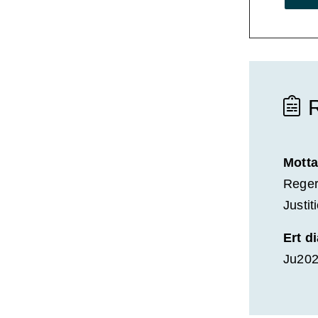
Motta
Reger
Justi
Ert d
Ju202