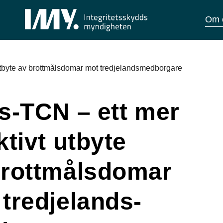
Om 
 utbyte av brottmålsdomar mot tredjelands­medborgare
s-TCN – ett mer
ktivt utbyte
brottmålsdomar
tredjelands­