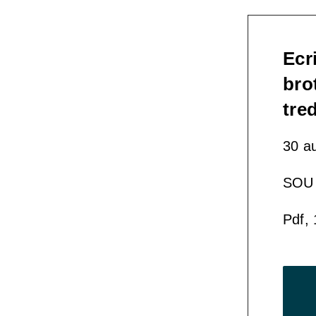
Ecr
bro
tre
30 a
SOU 
Pdf,