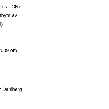
cris-TCN)
tbyte av
U)
2009 om
r Dahlberg