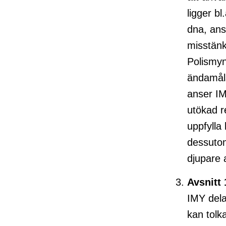
ligger b
dna, ans
misstänk
Polismyn
ändamåls
anser IMY
utökad r
uppfylla
dessutom
djupare 
Avsnitt 
IMY delar
kan tolka