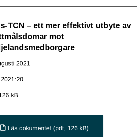
is-TCN – ett mer effektivt utbyte av
ttmålsdomar mot
djelandsmedborgare
ugusti 2021
2021:20
 126 kB
Läs dokumentet
(pdf, 126 kB)