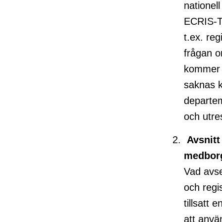
nationell
ECRIS-TC
t.ex. reg
frågan om
kommer a
saknas k
departem
och utre
Avsnitt
medbor
Vad avser
och regi
tillsatt
att anvä