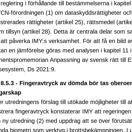
 reglering i förhållande till bestämmelserna i kapitel
N-förordningen (1) om dataskyddsrättigheter och 
istrerades rättigheter (artikel 25), rättsmedel (artik
 tillsyn (artikel 28). Detta är centrala delar som s
tt påverka IMY:s verksamhet. För att få en bild 
an en jämförelse göras med analysen i kapitel 11 i
entspromemorian Anpassning av svensk rätt till E
sesystem, Ds 2021:9.
 8.5.3 - Fingeravtryck av dömda bör tas oberoe
garskap
 utredningens förslag till utökade möjligheter till a
strera fingeravtryck konstaterar IMY att regeringen
 en ny utredning (2) med uppdrag att se över förutsä
nda biometri som verktyg i brottsbekämpningen. I