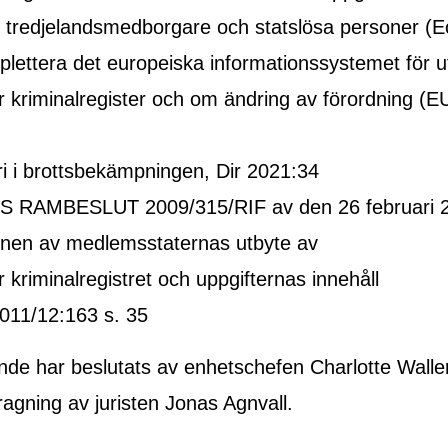
tredjelandsmedborgare och statslösa personer (E
mplettera det europeiska informationssystemet för u
ur kriminalregister och om ändring av förordning (E
ri i brottsbekämpningen, Dir 2021:34
S RAMBESLUT 2009/315/RIF av den 26 februari 
onen av medlemsstaternas utbyte av
r kriminalregistret och uppgifternas innehåll
2011/12:163 s. 35
ande har beslutats av enhetschefen Charlotte Walle
ragning av juristen Jonas Agnvall.