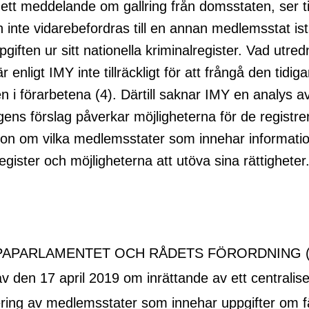
 ett meddelande om gallring från domsstaten, ser til
 inte vidarebefordras till en annan medlemsstat istä
pgiften ur sitt nationella kriminalregister. Vad utre
r enligt IMY inte tillräckligt för att frångå den tidiga
en i förarbetena (4). Därtill saknar IMY en analys a
gens förslag påverkar möjligheterna för de registre
ion om vilka medlemsstater som innehar informatio
egister och möjligheterna att utöva sina rättigheter
PAPARLAMENTET OCH RÅDETS FÖRORDNING (
v den 17 april 2019 om inrättande av ett centralis
fiering av medlemsstater som innehar uppgifter om f