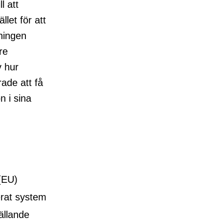
l att
llet för att
dningen
re
v hur
rade att få
n i sina
.
EU)
erat system
ällande