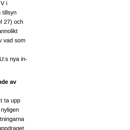
 V i
tillsyn
el 27) och
annolikt
av vad som
U:s nya in-
nde av
tt ta upp
 nyligen
ttningarna
 uppdraget