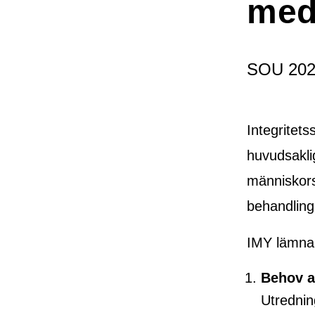
med
SOU 202
Integritet
huvudsaklig
människors
behandling
IMY lämnar
Behov a
Utrednin