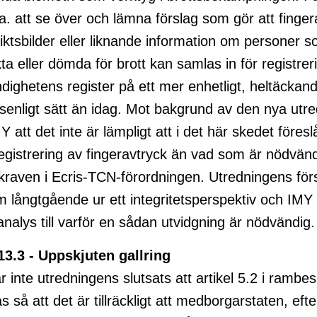
l.a. att se över och lämna förslag som gör att finger
iktsbilder eller liknande information om personer s
ta eller dömda för brott kan samlas in för registreri
dighetens register på ett mer enhetligt, heltäckan
enligt sätt än idag. Mot bakgrund av den nya utr
 att det inte är lämpligt att i det här skedet föresl
egistrering av fingeravtryck än vad som är nödvändi
 kraven i Ecris-TCN-förordningen. Utredningens för
 långtgående ur ett integritetsperspektiv och IMY
analys till varför en sådan utvidgning är nödvändig.
13.3 - Uppskjuten gallring
 inte utredningens slutsats att artikel 5.2 i rambes
s så att det är tillräckligt att medborgarstaten, efte