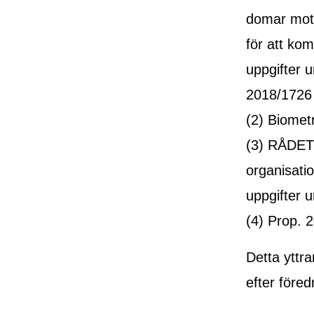
domar mot 
för att ko
uppgifter 
2018/1726
(2) Biomet
(3) RÅDET
organisati
uppgifter u
(4) Prop. 
Detta yttr
efter föred