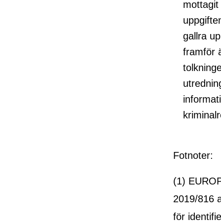
mottagit
uppgiften
gallra up
framför ä
tolkning
utrednin
informat
kriminalr
Fotnoter:
(1) EURO
2019/816 a
för identi