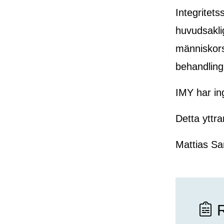
Integritet
huvudsaklig
människors
behandling
IMY har ing
Detta yttr
Mattias Sa