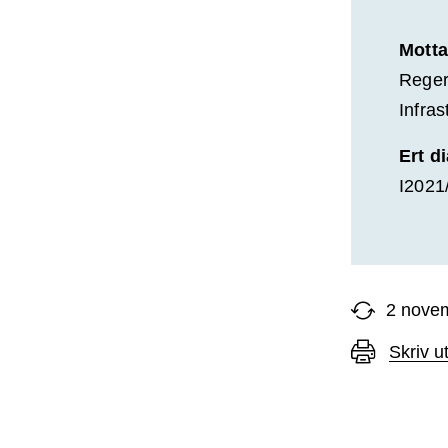
Motta
Reger
Infra
Ert d
I2021
2 nove
Skriv u