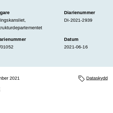
gare
Diarienummer
ingskansliet,
DI-2021-2939
strukturdepartementet
iarienummer
Datum
/01052
2021-06-16
mber 2021
Sidans etiketter
Dataskydd
t