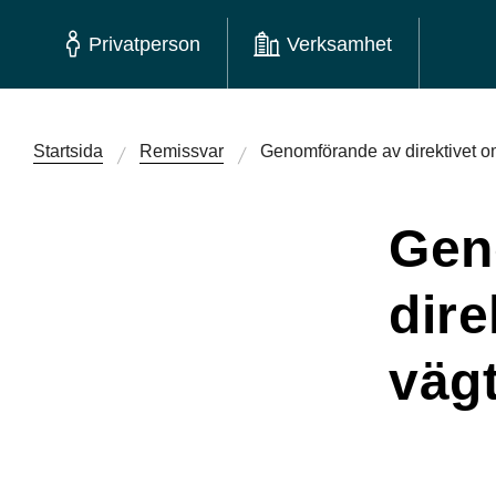
Privatperson
Verksamhet
Startsida
Remissvar
Genomförande av direktivet o
Gen
dire
väg