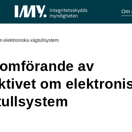
Om 
m elektroniska vägtullsystem
omförande av
ktivet om elektroni
tullsystem