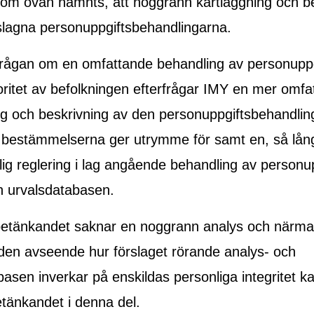
som ovan nämnts, att noggrann kartläggning och b
slagna personuppgiftsbehandlingarna.
frågan om en omfattande behandling av personupp
oritet av befolkningen efterfrågar IMY en mer omfa
ng och beskrivning av den personuppgiftsbehandli
 bestämmelserna ger utrymme för samt en, så lån
dlig reglering i lag angående behandling av personup
h urvalsdatabasen.
betänkandet saknar en noggrann analys och närma
en avseende hur förslaget rörande analys- och
basen inverkar på enskildas personliga integritet k
betänkandet i denna del.