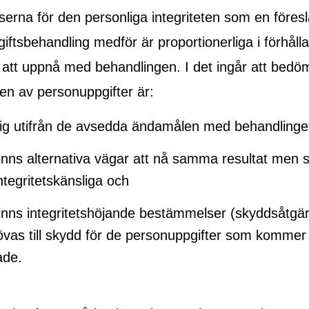
erna för den personliga integriteten som en föres
ftsbehandling medför är proportionerliga i förhållan
att uppnå med behandlingen. I det ingår att bed
en av personuppgifter är:
ig utifrån de avsedda ändamålen med behandlinge
inns alternativa vägar att nå samma resultat men 
ntegritetskänsliga och
inns integritetshöjande bestämmelser (skyddsåtgä
vas till skydd för de personuppgifter som kommer a
ade.