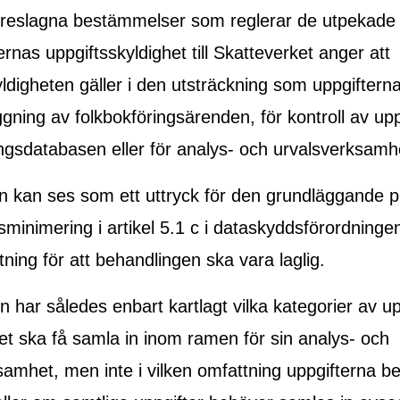
öreslagna bestämmelser som reglerar de utpekade
nas uppgiftsskyldighet till Skatteverket anger att
yldigheten gäller i den utsträckning som uppgifter
gning av folkbokföringsärenden, för kontroll av uppg
ingsdatabasen eller för analys- och urvalsverksamh
n kan ses som ett uttryck för den grundläggande p
sminimering i artikel 5.1 c i dataskyddsförordninge
tning för att behandlingen ska vara laglig.
 har således enbart kartlagt vilka kategorier av up
et ska få samla in inom ramen för sin analys- och
samhet, men inte i vilken omfattning uppgifterna b