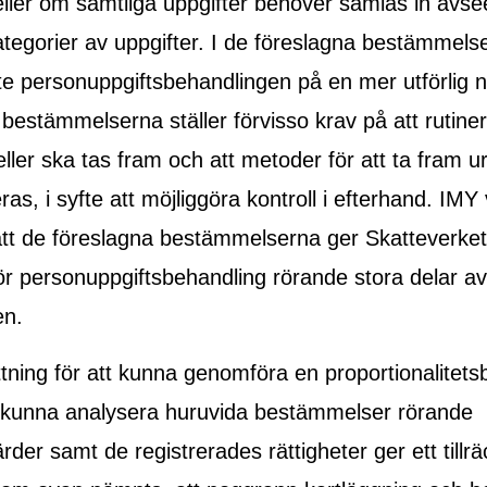
eller om samtliga uppgifter behöver samlas in avs
ategorier av uppgifter. I de föreslagna bestämmels
nte personuppgiftsbehandlingen på en mer utförlig n
bestämmelserna ställer förvisso krav på att rutiner
ler ska tas fram och att metoder för att ta fram ur
s, i syfte att möjliggöra kontroll i efterhand. IMY v
att de föreslagna bestämmelserna ger Skatteverket 
r personuppgiftsbehandling rörande stora delar av
en.
ttning för att kunna genomföra en proportionalite
t kunna analysera huruvida bestämmelser rörande
der samt de registrerades rättigheter ger ett tillräc