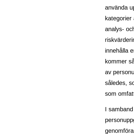
använda up
kategorier
analys- oc
riskvärder
innehålla 
kommer sål
av personu
således, s
som omfatt
I samband 
personuppg
genomföras