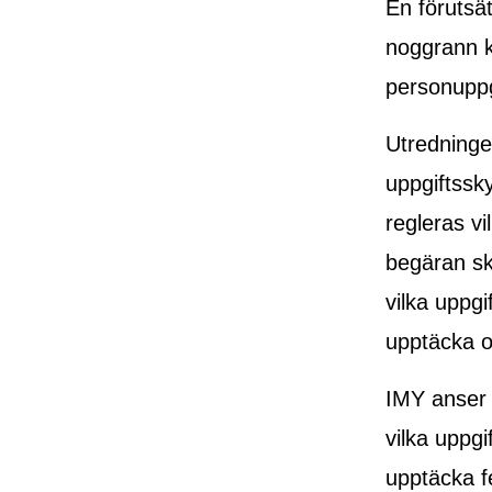
En förutsät
noggrann k
personuppg
Utredninge
uppgiftssky
regleras v
begäran ska
vilka uppgi
upptäcka oc
IMY anser a
vilka uppg
upptäcka f