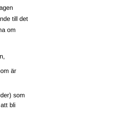
lagen
de till det
öma om
n,
som är
rder) som
tt bli