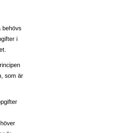
na behövs
ifter i
et.
rincipen
n, som är
pgifter
ehöver