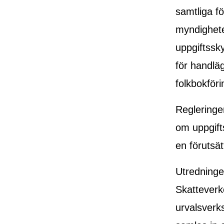
samtliga f
myndigheter
uppgiftssk
för handläg
folkbokför
Regleringe
om uppgift
en förutsät
Utredningen
Skatteverk
urvalsverk