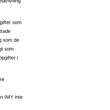
eskrivning
gifter som
ttade
ng som de
gt som
pgifter i
re
an IMY inte