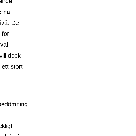
eende
erna
ivå. De
 för
val
ill dock
ett stort
tsbedömning
kligt