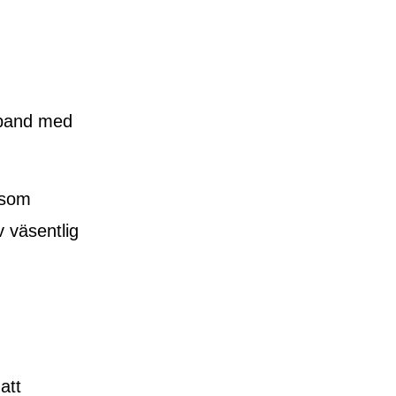
mband med
 som
v väsentlig
att