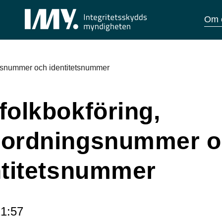
Om 
gs­nummer och identitetsnummer
folkbokföring,
ordnings­nummer 
ntitetsnummer
1:57