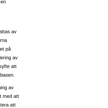
 en
attas av
erna
het på
lering av
yfte att
abasen.
ning av
t med att
tera att