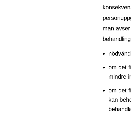
konsekvens
personuppgi
man avser 
behandling
nödvänd
om det f
mindre i
om det f
kan behö
behandl