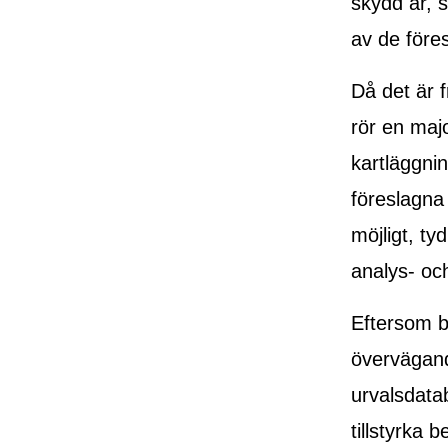
skydd är, 
av de före
Då det är 
rör en maj
kartläggni
föreslagna
möjligt, ty
analys- oc
Eftersom 
övervägand
urvalsdata
tillstyrka 