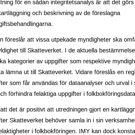
tning för en sådan integritetsanalys är att det görs
artläggning och beskrivning av de föreslagna
iftsbehandlingarna.
n föreslår att vissa utpekade myndigheter ska omf
ldighet till Skatteverket. I de aktuella bestämmels
ilka kategorier av uppgifter som respektive myndig
 lämna ut till Skatteverket. Vidare föreslås en reg
fter som får användas för dataanalyser och urval i s
h förhindra felaktiga uppgifter i folkbokföringsdat
tt det är positivt att utredningen gjort en kartlägg
ifter Skatteverket behöver samla in i sin verksamhe
elaktigheter i folkbokföringen. IMY kan dock konsta