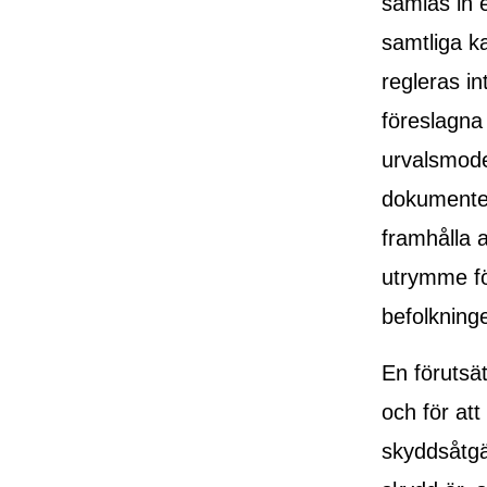
samlas in 
samtliga k
regleras i
föreslagna 
urvalsmodel
dokumentera
framhålla 
utrymme fö
befolkning
En förutsä
och för at
skyddsåtgär