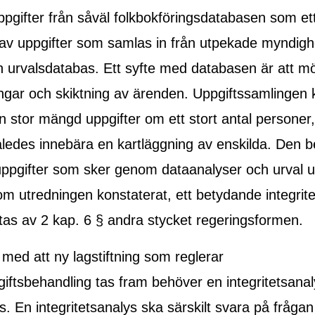
pgifter från såväl folkbokföringsdatabasen som ett
 av uppgifter som samlas in från utpekade myndighe
h urvalsdatabas. Ett syfte med databasen är att mö
ingar och skiktning av ärenden. Uppgiftssamlinge
en stor mängd uppgifter om ett stort antal personer
edes innebära en kartläggning av enskilda. Den b
ppgifter som sker genom dataanalyser och urval u
om utredningen konstaterat, ett betydande integrite
as av 2 kap. 6 § andra stycket regeringsformen.
med att ny lagstiftning som reglerar
iftsbehandling tas fram behöver en integritetsanal
. En integritetsanalys ska särskilt svara på fråga