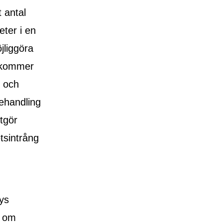
 antal
ter i en
jliggöra
n kommer
, och
ehandling
tgör
tsintrång
ys
n om