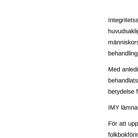
Integritet
huvudsaklig
människors
behandling
Med anledn
behandlats 
betydelse f
IMY lämnar
För att upp
folkbokför