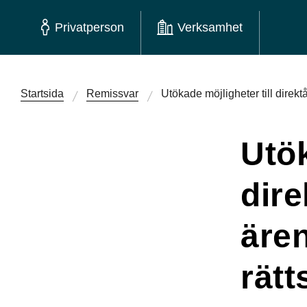
Privatperson
Verksamhet
Startsida
Remissvar
Utökade möjligheter till direk
Utök
dire
äre
rät