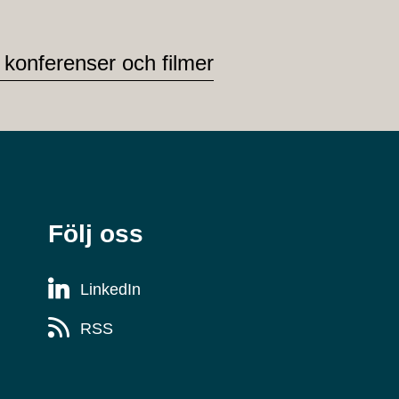
 konferenser och filmer
Följ oss
LinkedIn
RSS