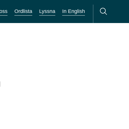
oss
Ordlista
Lyssna
In English
h