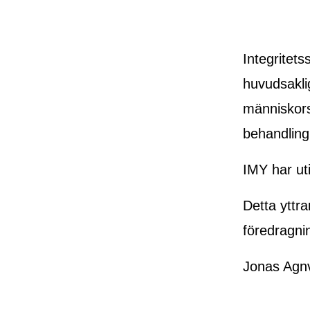
Integritet
huvudsaklig
människors
behandling
IMY har ut
Detta yttr
föredragni
Jonas Agnv