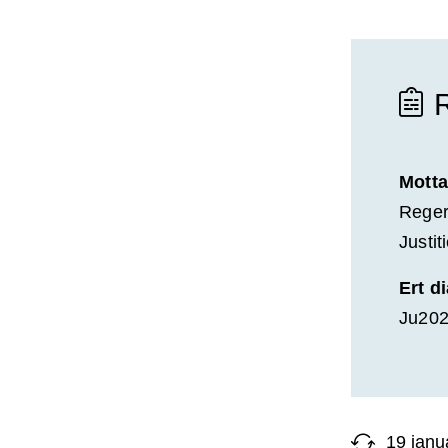
Motta
Reger
Justi
Ert d
Ju202
19 janu