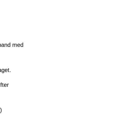
mband med
aget.
fter
)