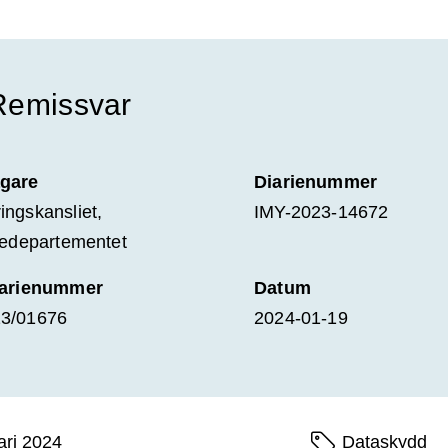
Remissvar
gare
Diarienummer
ingskansliet,
IMY-2023-14672
tiedepartementet
iarienummer
Datum
3/01676
2024-01-19
ari 2024
Sidans etiketter
Dataskydd