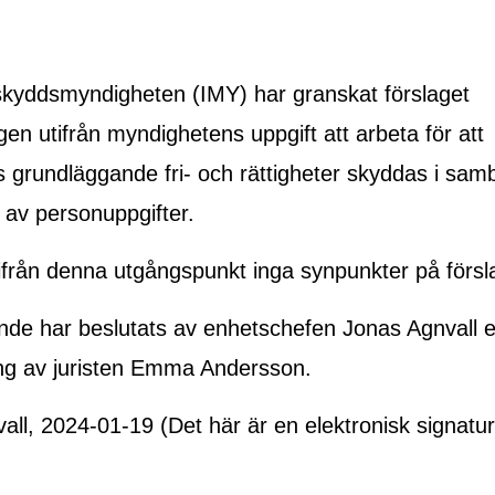
sskyddsmyndigheten (IMY) har granskat förslaget
en utifrån myndighetens uppgift att arbeta för att
 grundläggande fri- och rättigheter skyddas i sa
 av personuppgifter.
ifrån denna utgångspunkt inga synpunkter på försl
ande har beslutats av enhetschefen Jonas Agnvall e
ng av juristen Emma Andersson.
all, 2024-01-19 (Det här är en elektronisk signatur