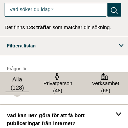
Det finns
0
förslag. Använd piltangenterna för att navigera bl
Vad söker du idag?
Det finns
128 träffar
som matchar din sökning.
Filtrera listan
Frågor för
Målgrupp
Alla
Privatperson
Verksamhet
(128)
(48)
(65)
Vad kan IMY göra för att få bort
publiceringar från internet?