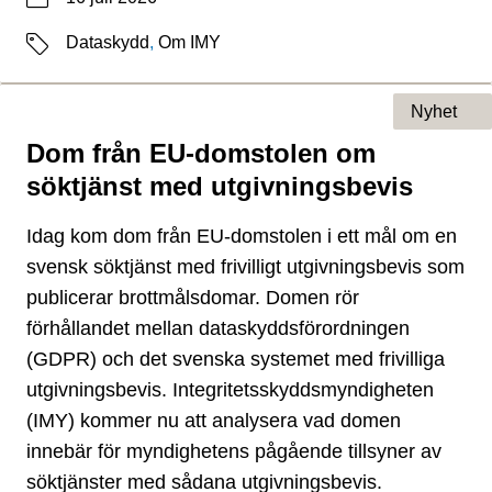
Etiketter
Dataskydd
,
Om IMY
Nyhet
Dom från EU-domstolen om
Typ av sida
söktjänst med utgivningsbevis
Idag kom dom från EU-domstolen i ett mål om en
svensk söktjänst med frivilligt utgivningsbevis som
publicerar brottmålsdomar. Domen rör
förhållandet mellan dataskyddsförordningen
(GDPR) och det svenska systemet med frivilliga
utgivningsbevis. Integritetsskyddsmyndigheten
(IMY) kommer nu att analysera vad domen
innebär för myndighetens pågående tillsyner av
söktjänster med sådana utgivningsbevis.