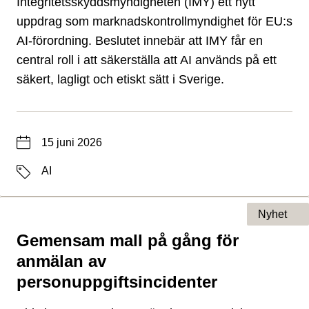
Integritetsskyddsmyndigheten (IMY) ett nytt
uppdrag som marknadskontrollmyndighet för EU:s
AI-förordning. Beslutet innebär att IMY får en
central roll i att säkerställa att AI används på ett
säkert, lagligt och etiskt sätt i Sverige.
Datum
15 juni 2026
Etiketter
AI
Nyhet
Gemensam mall på gång för
Typ av sida
anmälan av
personuppgiftsincidenter