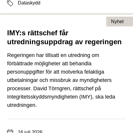
Etiketter
Dataskydd
Nyhet
IMY:s rättschef får
Typ av sida
utredningsuppdrag av regeringen
Regeringen har tillsatt en utredning om
förbättrade möjligheter att behandla
personuppgifter för att motverka felaktiga
utbetalningar och missbruk av myndigheters
processer. David Törngren, rättschef på
Integritetsskyddsmyndigheten (IMY), ska leda
utredningen.
Datum
16 juli 2026