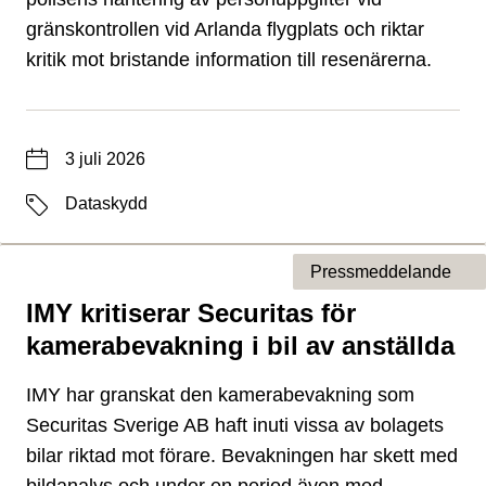
gränskontrollen vid Arlanda flygplats och riktar
kritik mot bristande information till resenärerna.
Datum
3 juli 2026
Etiketter
Dataskydd
Pressmeddelande
IMY kritiserar Securitas för
Typ av sida
kamerabevakning i bil av anställda
IMY har granskat den kamerabevakning som
Securitas Sverige AB haft inuti vissa av bolagets
bilar riktad mot förare. Bevakningen har skett med