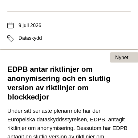
Datum
9 juli 2026
Etiketter
Dataskydd
Nyhet
EDPB antar riktlinjer om
Typ av sida
anonymisering och en slutlig
version av riktlinjer om
blockkedjor
Under sitt senaste plenarmöte har den
Europeiska dataskyddsstyrelsen, EDPB, antagit
riktlinjer om anonymisering. Dessutom har EDPB
antagit en slutlig version av riktlinjer om