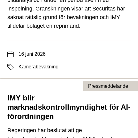
bildanalys och under en period även med
inspelning. Granskningen visar att Securitas har
saknat rättslig grund för bevakningen och IMY
tilldelar bolaget en reprimand.
Datum
16 juni 2026
Etiketter
Kamerabevakning
Pressmeddelande
IMY blir
Typ av sida
marknadskontrollmyndighet för AI-
förordningen
Regeringen har beslutat att ge