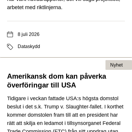
arbetet med riktlinjerna.
Datum
8 juli 2026
Etiketter
Dataskydd
Nyhet
Amerikansk dom kan påverka
Typ av sida
överföringar till USA
Tidigare i veckan fattade USA:s högsta domstol
beslut i det s.k. Trump v. Slaughter-fallet. I korthet
kommer domstolen fram till att en president har
rätt att skilja en ledamot i tillsynsorganet Federal
Trade Commission (FTC) från sitt uppdrag utan