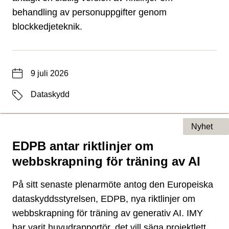
behandling av personuppgifter genom
blockkedjeteknik.
Datum
9 juli 2026
Etiketter
Dataskydd
Nyhet
EDPB antar riktlinjer om
Typ av sida
webbskrapning för träning av AI
På sitt senaste plenarmöte antog den Europeiska
dataskyddsstyrelsen, EDPB, nya riktlinjer om
webbskrapning för träning av generativ AI. IMY
har varit huvudrapportör, det vill säga projektlett,