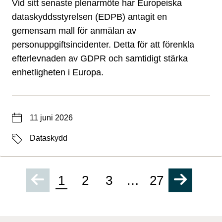
Vid sitt senaste plenarmöte har Europeiska
dataskyddsstyrelsen (EDPB) antagit en
gemensam mall för anmälan av
personuppgiftsincidenter. Detta för att förenkla
efterlevnaden av GDPR och samtidigt stärka
enhetligheten i Europa.
Datum
11 juni 2026
Etiketter
Dataskydd
1
2
3
…
27