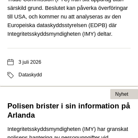
särskild grund. Beslutet kan påverka överföringar
till USA, och kommer nu att analyseras av den
Europeiska dataskyddsstyrelsen (EDPB) där
Integritetsskyddsmyndigheten (IMY) deltar.
Datum
3 juli 2026
Etiketter
Dataskydd
Nyhet
Polisen brister i sin information på
Typ av sida
Arlanda
Integritetsskyddsmyndigheten (IMY) har granskat
polisens hantering av personuppgifter vid