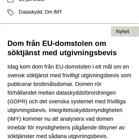
Etiketter
Dataskydd
,
Om IMY
Nyhet
Dom från EU-domstolen om
Typ av sida
söktjänst med utgivningsbevis
Idag kom dom från EU-domstolen i ett mål om en
svensk söktjänst med frivilligt utgivningsbevis som
publicerar brottmålsdomar. Domen rör
förhållandet mellan dataskyddsförordningen
(GDPR) och det svenska systemet med frivilliga
utgivningsbevis. Integritetsskyddsmyndigheten
(IMY) kommer nu att analysera vad domen
innebär för myndighetens pågående tillsyner av
söktjänster med sådana utgivningsbevis.