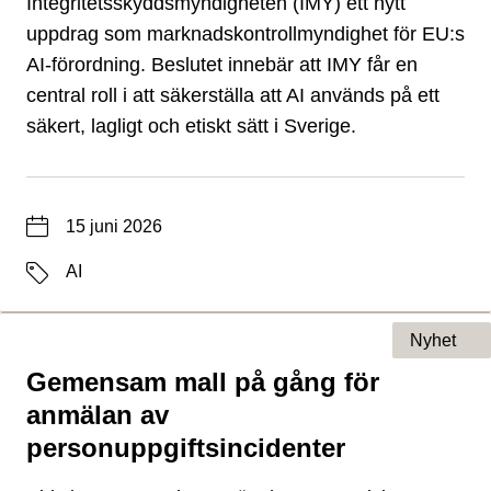
Integritetsskyddsmyndigheten (IMY) ett nytt
uppdrag som marknadskontrollmyndighet för EU:s
AI-förordning. Beslutet innebär att IMY får en
central roll i att säkerställa att AI används på ett
säkert, lagligt och etiskt sätt i Sverige.
Datum
15 juni 2026
Etiketter
AI
Nyhet
Gemensam mall på gång för
Typ av sida
anmälan av
personuppgiftsincidenter