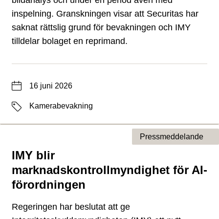
bildanalys och under en period även med
inspelning. Granskningen visar att Securitas har
saknat rättslig grund för bevakningen och IMY
tilldelar bolaget en reprimand.
Datum
16 juni 2026
Etiketter
Kamerabevakning
Pressmeddelande
IMY blir
Typ av sida
marknadskontrollmyndighet för AI-
förordningen
Regeringen har beslutat att ge