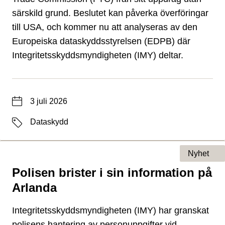
särskild grund. Beslutet kan påverka överföringar
till USA, och kommer nu att analyseras av den
Europeiska dataskyddsstyrelsen (EDPB) där
Integritetsskyddsmyndigheten (IMY) deltar.
Datum
3 juli 2026
Etiketter
Dataskydd
Nyhet
Polisen brister i sin information på
Typ av sida
Arlanda
Integritetsskyddsmyndigheten (IMY) har granskat
polisens hantering av personuppgifter vid