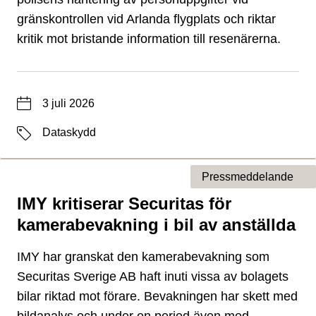
gränskontrollen vid Arlanda flygplats och riktar
kritik mot bristande information till resenärerna.
Datum
3 juli 2026
Etiketter
Dataskydd
Pressmeddelande
IMY kritiserar Securitas för
Typ av sida
kamerabevakning i bil av anställda
IMY har granskat den kamerabevakning som
Securitas Sverige AB haft inuti vissa av bolagets
bilar riktad mot förare. Bevakningen har skett med