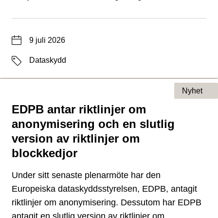
Datum
9 juli 2026
Etiketter
Dataskydd
Nyhet
EDPB antar riktlinjer om
Typ av sida
anonymisering och en slutlig
version av riktlinjer om
blockkedjor
Under sitt senaste plenarmöte har den
Europeiska dataskyddsstyrelsen, EDPB, antagit
riktlinjer om anonymisering. Dessutom har EDPB
antagit en slutlig version av riktlinjer om