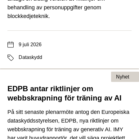
behandling av personuppgifter genom
blockkedjeteknik.
Datum
9 juli 2026
Etiketter
Dataskydd
Nyhet
EDPB antar riktlinjer om
Typ av sida
webbskrapning för träning av AI
På sitt senaste plenarmöte antog den Europeiska
dataskyddsstyrelsen, EDPB, nya riktlinjer om
webbskrapning för träning av generativ AI. IMY
har varit huvudrapportör, det vill säga projektlett,