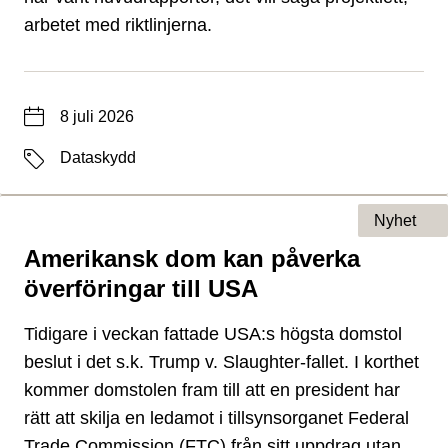
arbetet med riktlinjerna.
Datum
8 juli 2026
Etiketter
Dataskydd
Nyhet
Amerikansk dom kan påverka
Typ av sida
överföringar till USA
Tidigare i veckan fattade USA:s högsta domstol
beslut i det s.k. Trump v. Slaughter-fallet. I korthet
kommer domstolen fram till att en president har
rätt att skilja en ledamot i tillsynsorganet Federal
Trade Commission (FTC) från sitt uppdrag utan