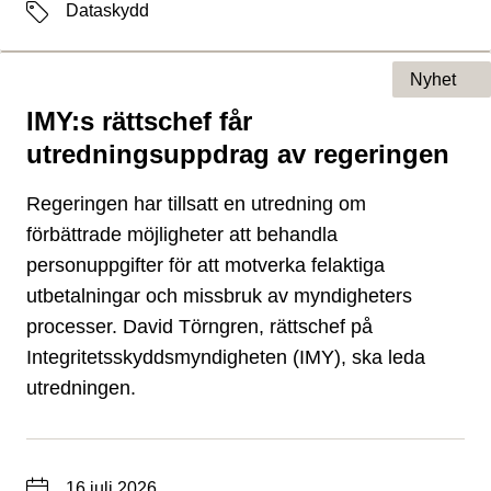
Etiketter
Dataskydd
Nyhet
IMY:s rättschef får
Typ av sida
utredningsuppdrag av regeringen
Regeringen har tillsatt en utredning om
förbättrade möjligheter att behandla
personuppgifter för att motverka felaktiga
utbetalningar och missbruk av myndigheters
processer. David Törngren, rättschef på
Integritetsskyddsmyndigheten (IMY), ska leda
utredningen.
Datum
16 juli 2026