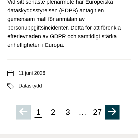
Vid sitt senaste plenarmöte har Europeiska
dataskyddsstyrelsen (EDPB) antagit en
gemensam mall för anmälan av
personuppgiftsincidenter. Detta för att förenkla
efterlevnaden av GDPR och samtidigt stärka
enhetligheten i Europa.
Datum
11 juni 2026
Etiketter
Dataskydd
1
2
3
…
27