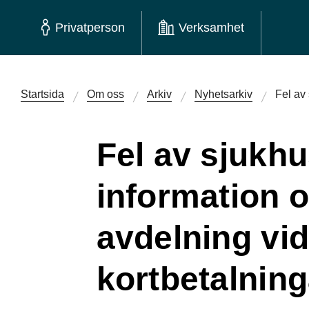
Privatperson
Verksamhet
Startsida
Om oss
Arkiv
Nyhetsarkiv
Fel av
Fel av sjukhu
information 
avdelning vi
kortbetalning