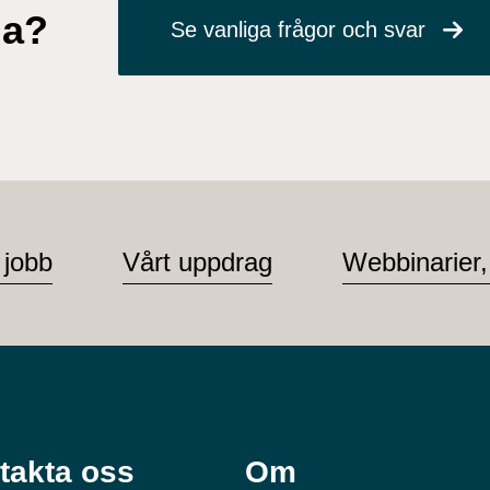
ga?
Se vanliga frågor och svar
 jobb
Vårt uppdrag
Webbinarier,
takta oss
Om