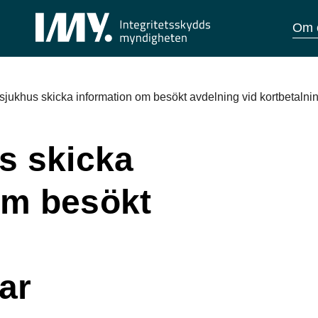
Om 
 sjukhus skicka information om besökt avdelning vid kortbetalni
s skicka
om besökt
d
ar