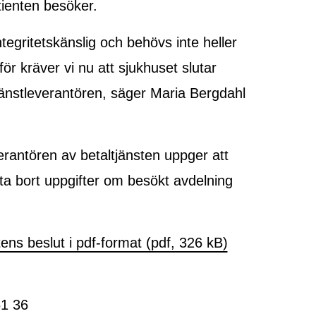
tienten besöker.
tegritetskänslig och behövs inte heller
ör kräver vi nu att sjukhuset slutar
tjänstleverantören, säger Maria Bergdahl
rantören av betaltjänsten uppger att
 ta bort uppgifter om besökt avdelning
ns beslut i pdf-format (pdf, 326 kB)
61 36