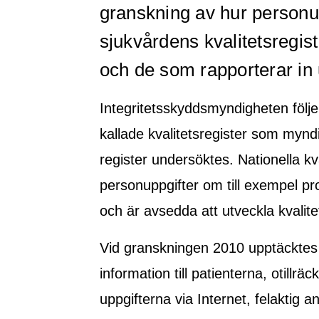
granskning av hur personup
sjukvårdens kvalitetsregis
och de som rapporterar in 
Integritetsskyddsmyndigheten följ
kallade kvalitetsregister som myn
register undersöktes. Nationella kva
personuppgifter om till exempel pr
och är avsedda att utveckla kvalite
Vid granskningen 2010 upptäcktes 
information till patienterna, otillr
uppgifterna via Internet, felaktig 