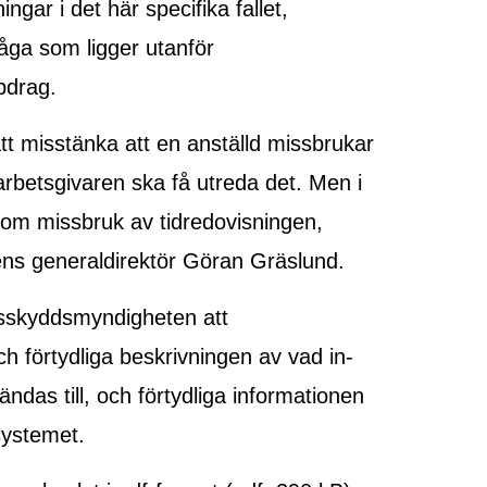
ngar i det här specifika fallet,
råga som ligger utanför
pdrag.
tt misstänka att en anställd missbrukar
 arbetsgivaren ska få utreda det. Men i
 om missbruk av tidredovisningen,
ns generaldirektör Göran Gräslund.
etsskyddsmyndigheten att
 förtydliga beskrivningen av vad in-
das till, och förtydliga informationen
systemet.