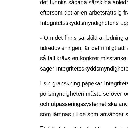
det funnits sådana särskilda anledni
eftersom det är en arbetsrättslig f
Integritetsskyddsmyndighetens up
- Om det finns särskild anledning a
tidredovisningen, är det rimligt att
så fall krävs en konkret misstanke
säger Integritetsskyddsmyndighete
I sin granskning påpekar Integrit
polismyndigheten måste se över och
och utpasseringssystemet ska använ
som lämnas till de som använder 