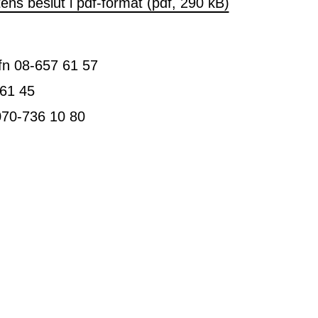
ns beslut i pdf-format (pdf, 290 kB)
fn 08-657 61 57
 61 45
070-736 10 80