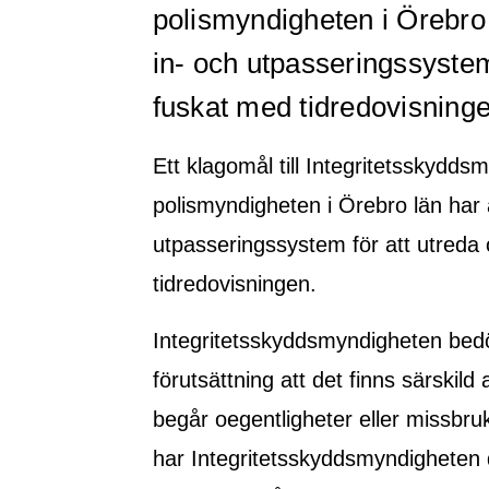
polismyndigheten i Örebro 
in- och utpasseringssystem
fuskat med tidredovisning
Ett klagomål till Integritetsskydds
polismyndigheten i Örebro län har a
utpasseringssystem för att utreda
tidredovisningen.
Integritetsskyddsmyndigheten bedöm
förutsättning att det finns särskild
begår oegentligheter eller missbruk
har Integritetsskyddsmyndigheten