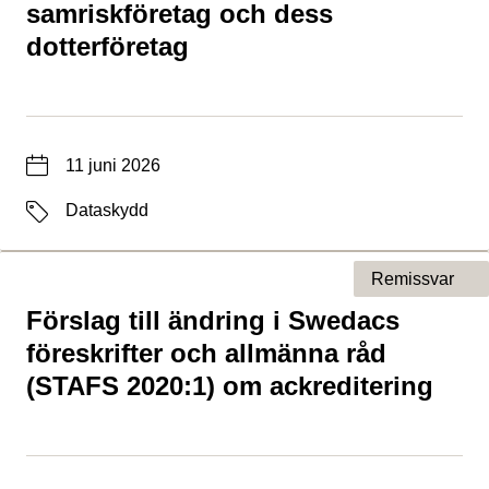
samriskföretag och dess
dotterföretag
Datum
11 juni 2026
Etiketter
Dataskydd
Remissvar
Förslag till ändring i Swedacs
Typ av sida
föreskrifter och allmänna råd
(STAFS 2020:1) om ackreditering