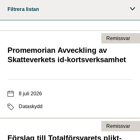
Filtrera listan
Remissvar
Promemorian Avveckling av
Typ av sida
Skatteverkets id-kortsverksamhet
Datum
8 juli 2026
Etiketter
Dataskydd
Remissvar
Förslag till Totalförsvarets plikt-
Typ av sida