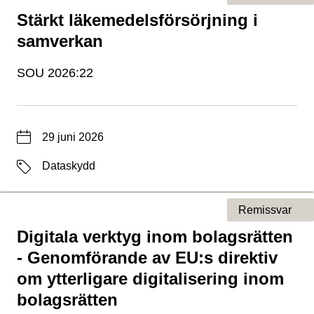
Stärkt läkemedelsförsörjning i
Typ av sida
samverkan
SOU 2026:22
Datum
29 juni 2026
Etiketter
Dataskydd
Remissvar
Digitala verktyg inom bolagsrätten
Typ av sida
- Genomförande av EU:s direktiv
om ytterligare digitalisering inom
bolagsrätten