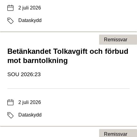
Datum
2 juli 2026
Etiketter
Dataskydd
Remissvar
Betänkandet Tolkavgift och förbud
Typ av sida
mot barntolkning
SOU 2026:23
Datum
2 juli 2026
Etiketter
Dataskydd
Remissvar