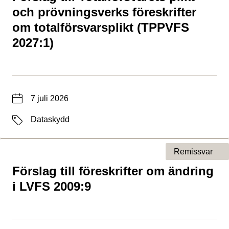
och prövningsverks föreskrifter
om totalförsvarsplikt (TPPVFS
2027:1)
Datum
7 juli 2026
Etiketter
Dataskydd
Remissvar
Förslag till föreskrifter om ändring
Typ av sida
i LVFS 2009:9