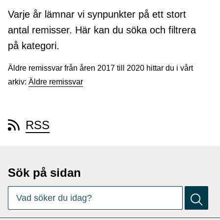
Varje år lämnar vi synpunkter på ett stort
antal remisser. Här kan du söka och filtrera
på kategori.
Äldre remissvar från åren 2017 till 2020 hittar du i vårt
arkiv:
Äldre remissvar
RSS
Sök på sidan
Det finns
0
förslag. Använd piltangenterna för att navigera bl
Vad söker du idag?