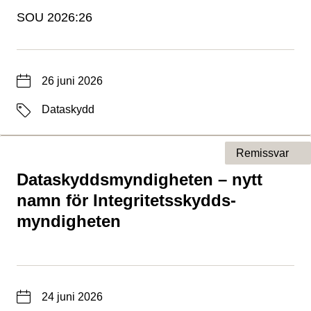
SOU 2026:26
Datum
26 juni 2026
Etiketter
Dataskydd
Remissvar
Dataskyddsmyndigheten – nytt
Typ av sida
namn för Integritets­skydds­
myndigheten
Datum
24 juni 2026