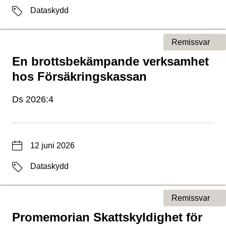
Etiketter
Dataskydd
Remissvar
En brottsbekämpande verksamhet
Typ av sida
hos Försäkringskassan
Ds 2026:4
Datum
12 juni 2026
Etiketter
Dataskydd
Remissvar
Promemorian Skattskyldighet för
Typ av sida