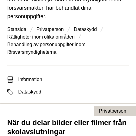
försvarsmakten har behandlat dina
personuppgifter.
Startsida
Privatperson
Dataskydd
Rättigheter inom olika områden
Behandling av personuppgifter inom
försvarsmyndigheterna
Typ av sökträff
Information
Etiketter
Dataskydd
Privatperson
När du delar bilder eller filmer från
Typ av sida
skolavslutningar