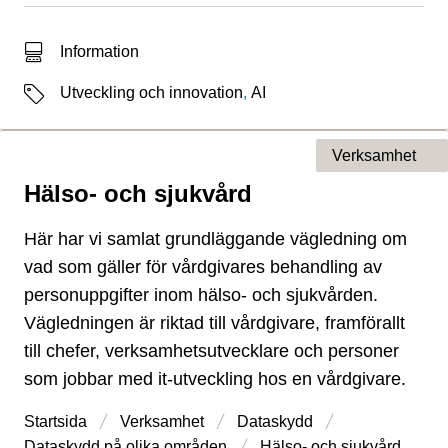
Typ av sökträff
Information
Etiketter
Utveckling och innovation
,
AI
Verksamhet
Hälso- och sjukvård
Typ av sida
Här har vi samlat grundläggande vägledning om
vad som gäller för vårdgivares behandling av
personuppgifter inom hälso- och sjukvården.
Vägledningen är riktad till vårdgivare, framförallt
till chefer, verksamhetsutvecklare och personer
som jobbar med it-utveckling hos en vårdgivare.
Startsida
Verksamhet
Dataskydd
Dataskydd på olika områden
Hälso- och sjukvård