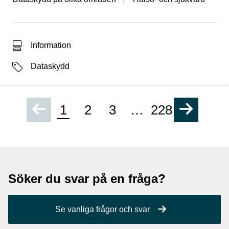
Typ av sökträff
Information
Etiketter
Dataskydd
1
2
3
…
228
Söker du svar på en fråga?
Se vanliga frågor och svar