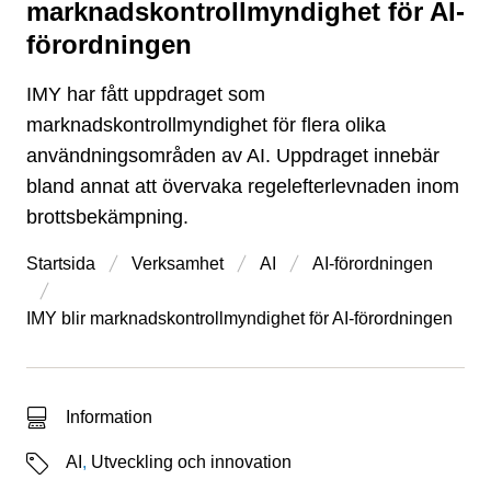
marknadskontrollmyndighet för AI-
förordningen
IMY har fått uppdraget som
marknadskontrollmyndighet för flera olika
användningsområden av AI. Uppdraget innebär
bland annat att övervaka regelefterlevnaden inom
brottsbekämpning.
Startsida
Verksamhet
AI
AI-förordningen
IMY blir marknadskontrollmyndighet för AI-förordningen
Typ av sökträff
Information
Etiketter
AI
,
Utveckling och innovation