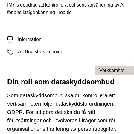
IMY:s uppdrag att kontrollera polisens användning av AI
för ansiktsigenkänning i realtid
Typ av sökträff
Information
Etiketter
AI
,
Brottsbekämpning
Verksamhet
Din roll som dataskyddsombud
Typ av sida
Som dataskyddsombud ska du kontrollera att
verksamheten följer dataskyddsförordningen,
GDPR. För att göra det ska du få rätt
förutsättningar och involveras i frågor som rör
organisationens hantering av personuppgifter.