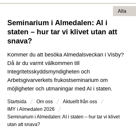
Alla
Seminarium i Almedalen: AI i
Typ av sida
staten – hur tar vi klivet utan att
snava?
Kommer du att besöka Almedalsveckan i Visby?
Då är du varmt välkommen till
Integritetsskyddsmyndigheten och
Arbetsgivarverkets frukostseminarium om
möjligheter och utmaningar med AI i staten.
Startsida
Om oss
Aktuellt från oss
IMY i Almedalen 2026
Seminarium i Almedalen: AI i staten – hur tar vi klivet
utan att snava?