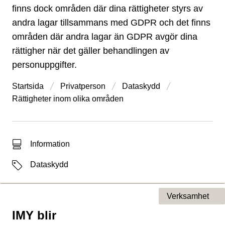
finns dock områden där dina rättigheter styrs av
andra lagar tillsammans med GDPR och det finns
områden där andra lagar än GDPR avgör dina
rättigher när det gäller behandlingen av
personuppgifter.
Startsida
Privatperson
Dataskydd
Rättigheter inom olika områden
Typ av sökträff
Information
Etiketter
Dataskydd
Verksamhet
IMY blir
Typ av sida