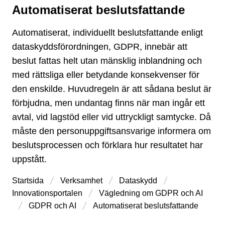
Automatiserat beslutsfattande
Typ av sida
Automatiserat, individuellt beslutsfattande enligt
dataskyddsförordningen, GDPR, innebär att
beslut fattas helt utan mänsklig inblandning och
med rättsliga eller betydande konsekvenser för
den enskilde. Huvudregeln är att sådana beslut är
förbjudna, men undantag finns när man ingår ett
avtal, vid lagstöd eller vid uttryckligt samtycke. Då
måste den personuppgiftsansvarige informera om
beslutsprocessen och förklara hur resultatet har
uppstått.
Startsida
Verksamhet
Dataskydd
Innovations­portalen
Vägledning om GDPR och AI
GDPR och AI
Automatiserat beslutsfattande