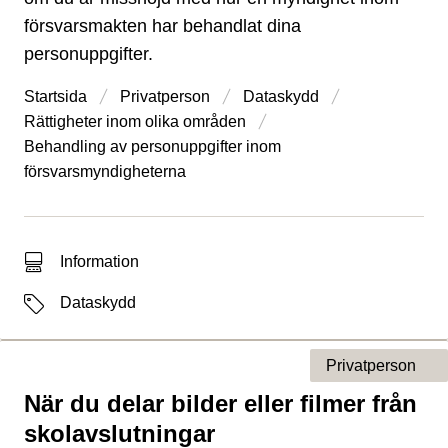
försvarsmakten har behandlat dina
personuppgifter.
Startsida
Privatperson
Dataskydd
Rättigheter inom olika områden
Behandling av personuppgifter inom
försvarsmyndigheterna
Typ av sökträff
Information
Etiketter
Dataskydd
Privatperson
När du delar bilder eller filmer från
Typ av sida
skolavslutningar