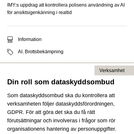
IMY:s uppdrag att kontrollera polisens användning av AI
för ansiktsigenkänning i realtid
Typ av sökträff
Information
Etiketter
AI
,
Brottsbekämpning
Verksamhet
Din roll som dataskyddsombud
Typ av sida
Som dataskyddsombud ska du kontrollera att
verksamheten följer dataskyddsförordningen,
GDPR. För att göra det ska du få rätt
förutsättningar och involveras i frågor som rör
organisationens hantering av personuppgifter.