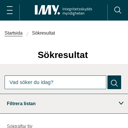
Startsida
Sökresultat
Sökresultat
Det finns
0
förslag. Använd piltangenterna för att navigera bl
Vad söker du idag?
Filtrera listan
Sökträffar för