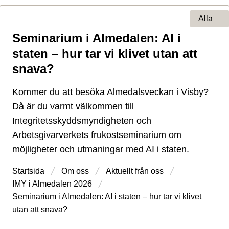
Alla
Seminarium i Almedalen: AI i
Typ av sida
staten – hur tar vi klivet utan att
snava?
Kommer du att besöka Almedalsveckan i Visby?
Då är du varmt välkommen till
Integritetsskyddsmyndigheten och
Arbetsgivarverkets frukostseminarium om
möjligheter och utmaningar med AI i staten.
Startsida
Om oss
Aktuellt från oss
IMY i Almedalen 2026
Seminarium i Almedalen: AI i staten – hur tar vi klivet
utan att snava?