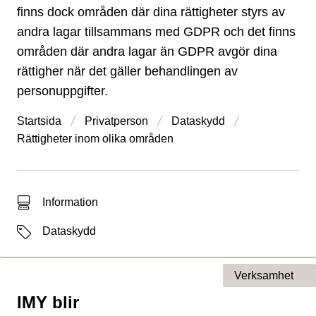
finns dock områden där dina rättigheter styrs av
andra lagar tillsammans med GDPR och det finns
områden där andra lagar än GDPR avgör dina
rättigher när det gäller behandlingen av
personuppgifter.
Startsida
Privatperson
Dataskydd
Rättigheter inom olika områden
Typ av sökträff
Information
Etiketter
Dataskydd
Verksamhet
IMY blir
Typ av sida