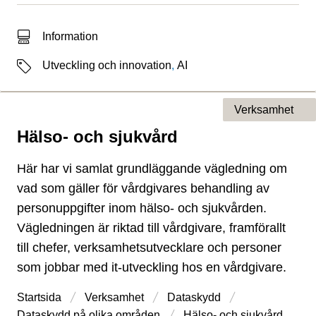
Typ av sökträff
Information
Etiketter
Utveckling och innovation
,
AI
Verksamhet
Hälso- och sjukvård
Typ av sida
Här har vi samlat grundläggande vägledning om
vad som gäller för vårdgivares behandling av
personuppgifter inom hälso- och sjukvården.
Vägledningen är riktad till vårdgivare, framförallt
till chefer, verksamhetsutvecklare och personer
som jobbar med it-utveckling hos en vårdgivare.
Startsida
Verksamhet
Dataskydd
Dataskydd på olika områden
Hälso- och sjukvård