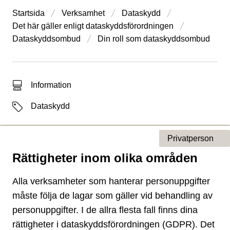
Startsida
Verksamhet
Dataskydd
Det här gäller enligt dataskydds­förordningen
Dataskyddsombud
Din roll som dataskyddsombud
Typ av sökträff
Information
Etiketter
Dataskydd
Privatperson
Rättigheter inom olika områden
Typ av sida
Alla verksamheter som hanterar personuppgifter
måste följa de lagar som gäller vid behandling av
personuppgifter. I de allra flesta fall finns dina
rättigheter i dataskyddsförordningen (GDPR). Det