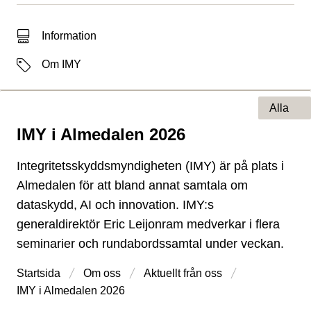
Typ av sökträff
Information
Etiketter
Om IMY
Alla
IMY i Almedalen 2026
Typ av sida
Integritetsskyddsmyndigheten (IMY) är på plats i
Almedalen för att bland annat samtala om
dataskydd, AI och innovation. IMY:s
generaldirektör Eric Leijonram medverkar i flera
seminarier och rundabordssamtal under veckan.
Startsida
Om oss
Aktuellt från oss
IMY i Almedalen 2026