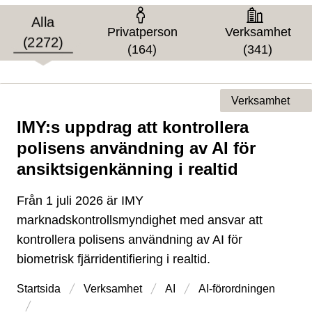
Målgrupp
Alla
Privatperson
Verksamhet
(2272)
(164)
(341)
Verksamhet
IMY:s uppdrag att kontrollera
Typ av sida
polisens användning av AI för
ansiktsigenkänning i realtid
Från 1 juli 2026 är IMY
marknadskontrollsmyndighet med ansvar att
kontrollera polisens användning av AI för
biometrisk fjärridentifiering i realtid.
Startsida
Verksamhet
AI
AI-förordningen