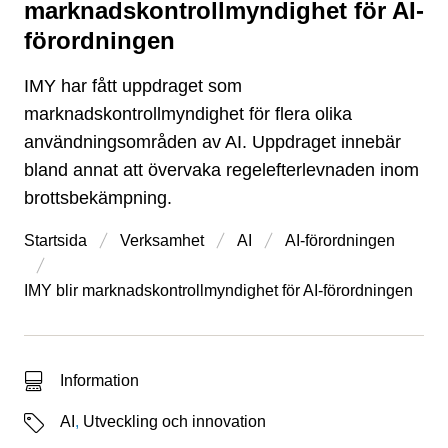
marknadskontrollmyndighet för AI-
förordningen
IMY har fått uppdraget som
marknadskontrollmyndighet för flera olika
användningsområden av AI. Uppdraget innebär
bland annat att övervaka regelefterlevnaden inom
brottsbekämpning.
Startsida
Verksamhet
AI
AI-förordningen
IMY blir marknadskontrollmyndighet för AI-förordningen
Typ av sökträff
Information
Etiketter
AI
,
Utveckling och innovation