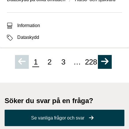
Typ av sökträff
Information
Etiketter
Dataskydd
1
2
3
…
228
Söker du svar på en fråga?
Se vanliga frågor och svar