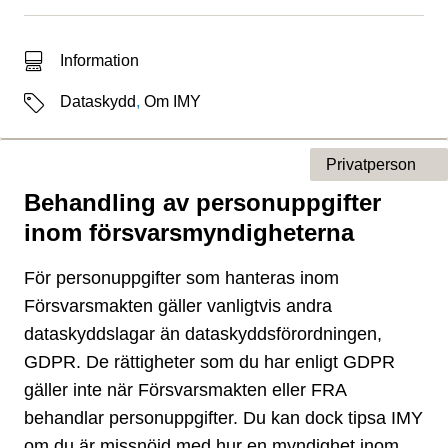
Typ av sökträff
Information
Etiketter
Dataskydd
,
Om IMY
Privatperson
Behandling av personuppgifter
Typ av sida
inom försvarsmyndigheterna
För personuppgifter som hanteras inom
Försvarsmakten gäller vanligtvis andra
dataskyddslagar än dataskyddsförordningen,
GDPR. De rättigheter som du har enligt GDPR
gäller inte när Försvarsmakten eller FRA
behandlar personuppgifter. Du kan dock tipsa IMY
om du är missnöjd med hur en myndighet inom