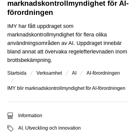
marknadskontrollmyndighet för AI-
förordningen
IMY har fått uppdraget som
marknadskontrollmyndighet för flera olika
användningsområden av AI. Uppdraget innebär
bland annat att övervaka regelefterlevnaden inom
brottsbekämpning.
Startsida
Verksamhet
AI
AI-förordningen
IMY blir marknadskontrollmyndighet för AI-förordningen
Typ av sökträff
Information
Etiketter
AI
,
Utveckling och innovation