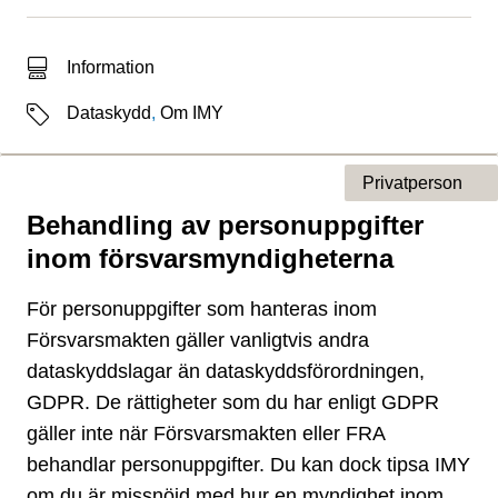
Typ av sökträff
Information
Etiketter
Dataskydd
,
Om IMY
Privatperson
Behandling av personuppgifter
Typ av sida
inom försvarsmyndigheterna
För personuppgifter som hanteras inom
Försvarsmakten gäller vanligtvis andra
dataskyddslagar än dataskyddsförordningen,
GDPR. De rättigheter som du har enligt GDPR
gäller inte när Försvarsmakten eller FRA
behandlar personuppgifter. Du kan dock tipsa IMY
om du är missnöjd med hur en myndighet inom