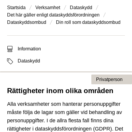
Startsida
Verksamhet
Dataskydd
Det här gäller enligt dataskydds­förordningen
Dataskyddsombud
Din roll som dataskyddsombud
Typ av sökträff
Information
Etiketter
Dataskydd
Privatperson
Rättigheter inom olika områden
Typ av sida
Alla verksamheter som hanterar personuppgifter
måste följa de lagar som gäller vid behandling av
personuppgifter. I de allra flesta fall finns dina
rättigheter i dataskyddsförordningen (GDPR). Det