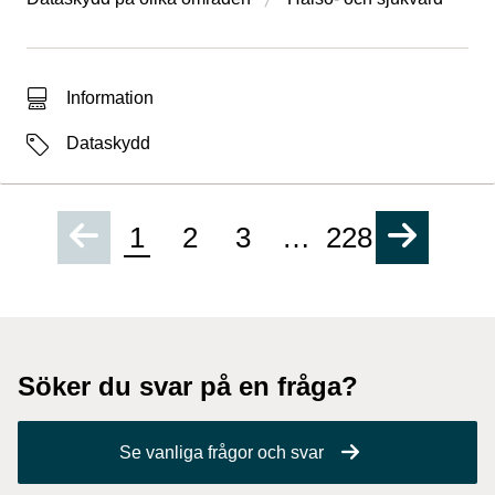
Typ av sökträff
Information
Etiketter
Dataskydd
1
2
3
…
228
Söker du svar på en fråga?
Se vanliga frågor och svar