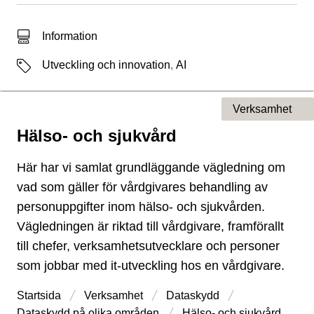
Typ av sökträff
Information
Etiketter
Utveckling och innovation
,
AI
Verksamhet
Hälso- och sjukvård
Typ av sida
Här har vi samlat grundläggande vägledning om
vad som gäller för vårdgivares behandling av
personuppgifter inom hälso- och sjukvården.
Vägledningen är riktad till vårdgivare, framförallt
till chefer, verksamhetsutvecklare och personer
som jobbar med it-utveckling hos en vårdgivare.
Startsida
Verksamhet
Dataskydd
Dataskydd på olika områden
Hälso- och sjukvård