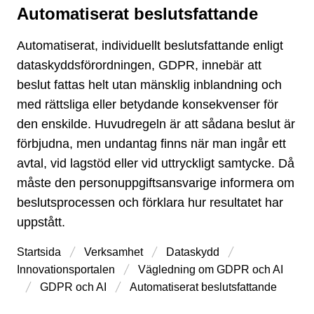
Automatiserat beslutsfattande
Typ av sida
Automatiserat, individuellt beslutsfattande enligt
dataskyddsförordningen, GDPR, innebär att
beslut fattas helt utan mänsklig inblandning och
med rättsliga eller betydande konsekvenser för
den enskilde. Huvudregeln är att sådana beslut är
förbjudna, men undantag finns när man ingår ett
avtal, vid lagstöd eller vid uttryckligt samtycke. Då
måste den personuppgiftsansvarige informera om
beslutsprocessen och förklara hur resultatet har
uppstått.
Startsida
Verksamhet
Dataskydd
Innovations­portalen
Vägledning om GDPR och AI
GDPR och AI
Automatiserat beslutsfattande