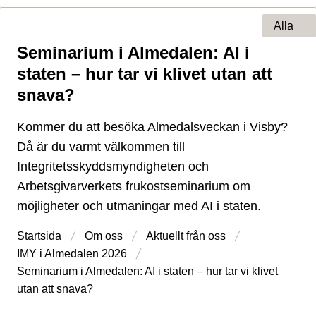
Alla
Seminarium i Almedalen: AI i
Typ av sida
staten – hur tar vi klivet utan att
snava?
Kommer du att besöka Almedalsveckan i Visby?
Då är du varmt välkommen till
Integritetsskyddsmyndigheten och
Arbetsgivarverkets frukostseminarium om
möjligheter och utmaningar med AI i staten.
Startsida
Om oss
Aktuellt från oss
IMY i Almedalen 2026
Seminarium i Almedalen: AI i staten – hur tar vi klivet
utan att snava?