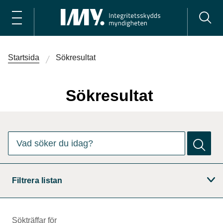
Startsida
Sökresultat
Sökresultat
Det finns
0
förslag. Använd piltangenterna för att navigera bl
Vad söker du idag?
Filtrera listan
Sökträffar för