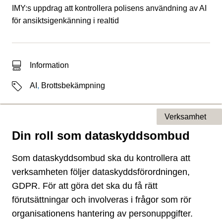
IMY:s uppdrag att kontrollera polisens användning av AI
för ansiktsigenkänning i realtid
Typ av sökträff
Information
Etiketter
AI
,
Brottsbekämpning
Verksamhet
Din roll som dataskyddsombud
Typ av sida
Som dataskyddsombud ska du kontrollera att
verksamheten följer dataskyddsförordningen,
GDPR. För att göra det ska du få rätt
förutsättningar och involveras i frågor som rör
organisationens hantering av personuppgifter.