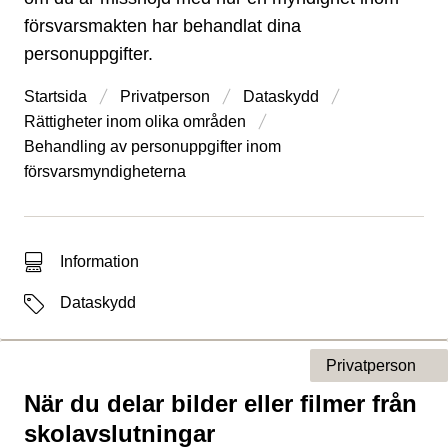
försvarsmakten har behandlat dina
personuppgifter.
Startsida
Privatperson
Dataskydd
Rättigheter inom olika områden
Behandling av personuppgifter inom
försvarsmyndigheterna
Typ av sökträff
Information
Etiketter
Dataskydd
Privatperson
När du delar bilder eller filmer från
Typ av sida
skolavslutningar