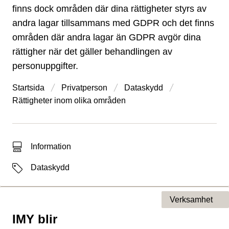
finns dock områden där dina rättigheter styrs av
andra lagar tillsammans med GDPR och det finns
områden där andra lagar än GDPR avgör dina
rättigher när det gäller behandlingen av
personuppgifter.
Startsida
Privatperson
Dataskydd
Rättigheter inom olika områden
Typ av sökträff
Information
Etiketter
Dataskydd
Verksamhet
IMY blir
Typ av sida