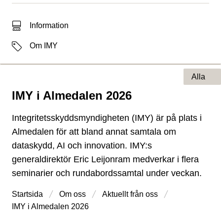
Typ av sökträff
Information
Etiketter
Om IMY
Alla
IMY i Almedalen 2026
Typ av sida
Integritetsskyddsmyndigheten (IMY) är på plats i
Almedalen för att bland annat samtala om
dataskydd, AI och innovation. IMY:s
generaldirektör Eric Leijonram medverkar i flera
seminarier och rundabordssamtal under veckan.
Startsida
Om oss
Aktuellt från oss
IMY i Almedalen 2026