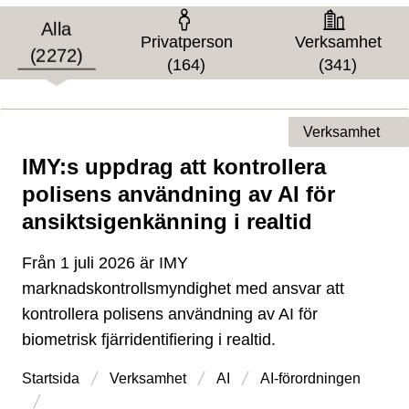
Målgrupp
Alla
Privatperson
Verksamhet
(2272)
(164)
(341)
Verksamhet
IMY:s uppdrag att kontrollera
Typ av sida
polisens användning av AI för
ansiktsigenkänning i realtid
Från 1 juli 2026 är IMY
marknadskontrollsmyndighet med ansvar att
kontrollera polisens användning av AI för
biometrisk fjärridentifiering i realtid.
Startsida
Verksamhet
AI
AI-förordningen