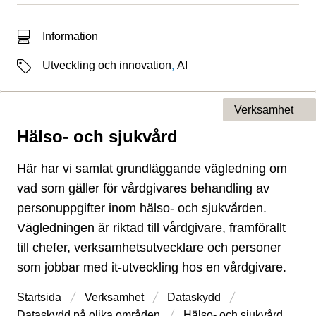
Typ av sökträff
Information
Etiketter
Utveckling och innovation
,
AI
Verksamhet
Hälso- och sjukvård
Typ av sida
Här har vi samlat grundläggande vägledning om
vad som gäller för vårdgivares behandling av
personuppgifter inom hälso- och sjukvården.
Vägledningen är riktad till vårdgivare, framförallt
till chefer, verksamhetsutvecklare och personer
som jobbar med it-utveckling hos en vårdgivare.
Startsida
Verksamhet
Dataskydd
Dataskydd på olika områden
Hälso- och sjukvård