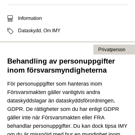
Typ av sökträff
Information
Etiketter
Dataskydd
,
Om IMY
Privatperson
Behandling av personuppgifter
Typ av sida
inom försvarsmyndigheterna
För personuppgifter som hanteras inom
Försvarsmakten gäller vanligtvis andra
dataskyddslagar än dataskyddsförordningen,
GDPR. De rättigheter som du har enligt GDPR
gäller inte när Försvarsmakten eller FRA
behandlar personuppgifter. Du kan dock tipsa IMY
om du är missnöjd med hur en myndighet inom