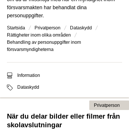
försvarsmakten har behandlat dina
personuppgifter.
Startsida
Privatperson
Dataskydd
Rättigheter inom olika områden
Behandling av personuppgifter inom
försvarsmyndigheterna
Typ av sökträff
Information
Etiketter
Dataskydd
Privatperson
När du delar bilder eller filmer från
Typ av sida
skolavslutningar