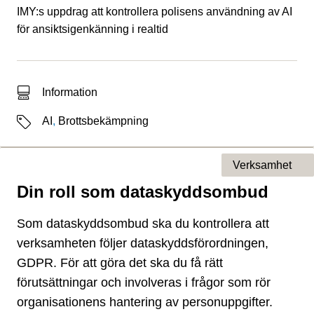
IMY:s uppdrag att kontrollera polisens användning av AI
för ansiktsigenkänning i realtid
Typ av sökträff
Information
Etiketter
AI
,
Brottsbekämpning
Verksamhet
Din roll som dataskyddsombud
Typ av sida
Som dataskyddsombud ska du kontrollera att
verksamheten följer dataskyddsförordningen,
GDPR. För att göra det ska du få rätt
förutsättningar och involveras i frågor som rör
organisationens hantering av personuppgifter.