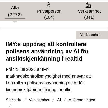
Målgrupp
Alla
Privatperson
Verksamhet
(2272)
(164)
(341)
Verksamhet
IMY:s uppdrag att kontrollera
Typ av sida
polisens användning av AI för
ansiktsigenkänning i realtid
Från 1 juli 2026 är IMY
marknadskontrollsmyndighet med ansvar att
kontrollera polisens användning av AI för
biometrisk fjärridentifiering i realtid.
Startsida
Verksamhet
AI
AI-förordningen