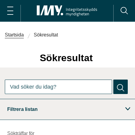
Startsida
Sökresultat
Sökresultat
Det finns
0
förslag. Använd piltangenterna för att navigera bl
Vad söker du idag?
Filtrera listan
Sökträffar för