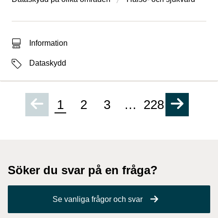
Typ av sökträff
Information
Etiketter
Dataskydd
1
2
3
…
228
Söker du svar på en fråga?
Se vanliga frågor och svar