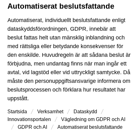
Automatiserat beslutsfattande
Typ av sida
Automatiserat, individuellt beslutsfattande enligt
dataskyddsförordningen, GDPR, innebär att
beslut fattas helt utan mänsklig inblandning och
med rättsliga eller betydande konsekvenser för
den enskilde. Huvudregeln är att sådana beslut är
förbjudna, men undantag finns när man ingår ett
avtal, vid lagstöd eller vid uttryckligt samtycke. Då
måste den personuppgiftsansvarige informera om
beslutsprocessen och förklara hur resultatet har
uppstått.
Startsida
Verksamhet
Dataskydd
Innovations­portalen
Vägledning om GDPR och AI
GDPR och AI
Automatiserat beslutsfattande