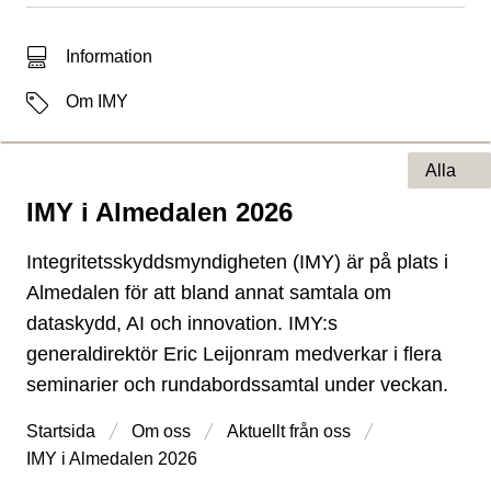
Typ av sökträff
Information
Etiketter
Om IMY
Alla
IMY i Almedalen 2026
Typ av sida
Integritetsskyddsmyndigheten (IMY) är på plats i
Almedalen för att bland annat samtala om
dataskydd, AI och innovation. IMY:s
generaldirektör Eric Leijonram medverkar i flera
seminarier och rundabordssamtal under veckan.
Startsida
Om oss
Aktuellt från oss
IMY i Almedalen 2026