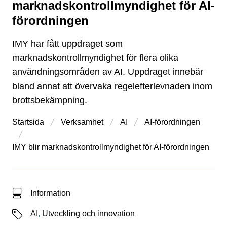
marknadskontrollmyndighet för AI-
förordningen
IMY har fått uppdraget som
marknadskontrollmyndighet för flera olika
användningsområden av AI. Uppdraget innebär
bland annat att övervaka regelefterlevnaden inom
brottsbekämpning.
Startsida
Verksamhet
AI
AI-förordningen
IMY blir marknadskontrollmyndighet för AI-förordningen
Typ av sökträff
Information
Etiketter
AI
,
Utveckling och innovation