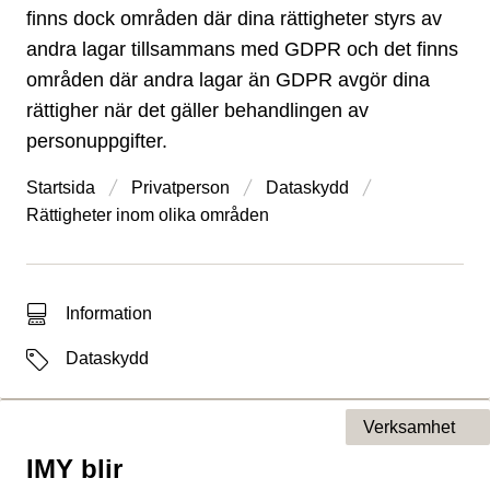
finns dock områden där dina rättigheter styrs av
andra lagar tillsammans med GDPR och det finns
områden där andra lagar än GDPR avgör dina
rättigher när det gäller behandlingen av
personuppgifter.
Startsida
Privatperson
Dataskydd
Rättigheter inom olika områden
Typ av sökträff
Information
Etiketter
Dataskydd
Verksamhet
IMY blir
Typ av sida