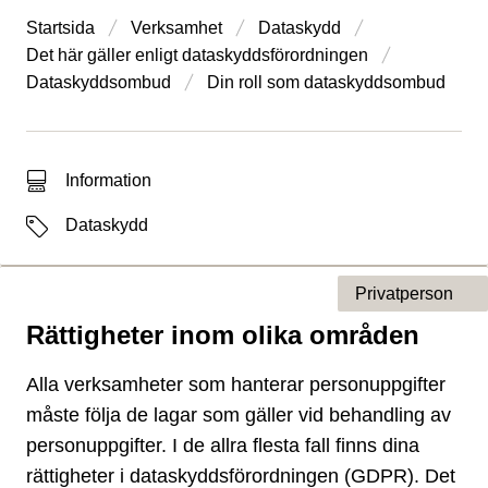
Startsida
Verksamhet
Dataskydd
Det här gäller enligt dataskydds­förordningen
Dataskyddsombud
Din roll som dataskyddsombud
Typ av sökträff
Information
Etiketter
Dataskydd
Privatperson
Rättigheter inom olika områden
Typ av sida
Alla verksamheter som hanterar personuppgifter
måste följa de lagar som gäller vid behandling av
personuppgifter. I de allra flesta fall finns dina
rättigheter i dataskyddsförordningen (GDPR). Det