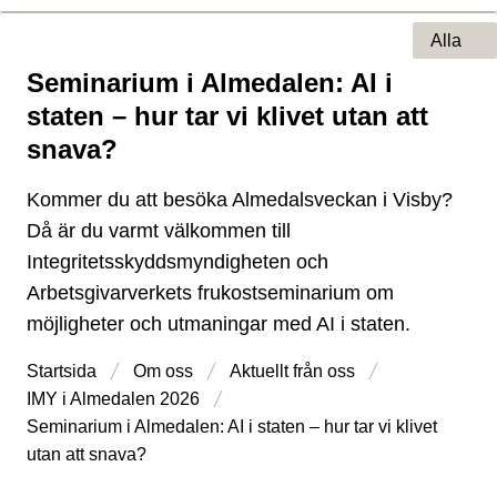
Alla
Seminarium i Almedalen: AI i
Typ av sida
staten – hur tar vi klivet utan att
snava?
Kommer du att besöka Almedalsveckan i Visby?
Då är du varmt välkommen till
Integritetsskyddsmyndigheten och
Arbetsgivarverkets frukostseminarium om
möjligheter och utmaningar med AI i staten.
Startsida
Om oss
Aktuellt från oss
IMY i Almedalen 2026
Seminarium i Almedalen: AI i staten – hur tar vi klivet
utan att snava?