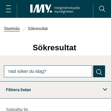
Startsida
Sökresultat
Sökresultat
Det finns
0
förslag. Använd piltangenterna för att navigera bl
Vad söker du idag?
Filtrera listan
Sökträffar för