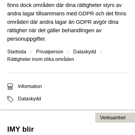
finns dock områden där dina rättigheter styrs av
andra lagar tillsammans med GDPR och det finns
områden där andra lagar än GDPR avgör dina
rättigher när det gäller behandlingen av
personuppgifter.
Startsida
Privatperson
Dataskydd
Rättigheter inom olika områden
Typ av sökträff
Information
Etiketter
Dataskydd
Verksamhet
IMY blir
Typ av sida