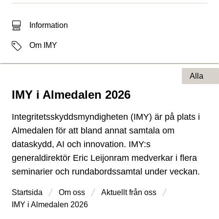
Typ av sökträff
Information
Etiketter
Om IMY
Alla
IMY i Almedalen 2026
Typ av sida
Integritetsskyddsmyndigheten (IMY) är på plats i
Almedalen för att bland annat samtala om
dataskydd, AI och innovation. IMY:s
generaldirektör Eric Leijonram medverkar i flera
seminarier och rundabordssamtal under veckan.
Startsida
Om oss
Aktuellt från oss
IMY i Almedalen 2026