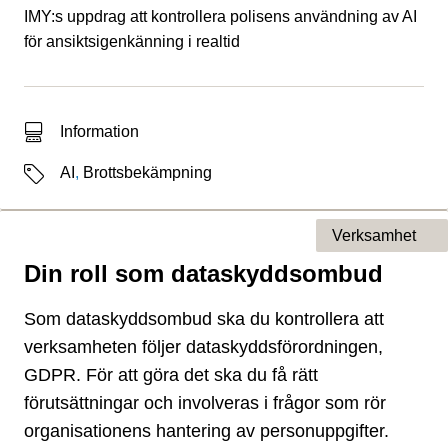
IMY:s uppdrag att kontrollera polisens användning av AI
för ansiktsigenkänning i realtid
Typ av sökträff
Information
Etiketter
AI
,
Brottsbekämpning
Verksamhet
Din roll som dataskyddsombud
Typ av sida
Som dataskyddsombud ska du kontrollera att
verksamheten följer dataskyddsförordningen,
GDPR. För att göra det ska du få rätt
förutsättningar och involveras i frågor som rör
organisationens hantering av personuppgifter.