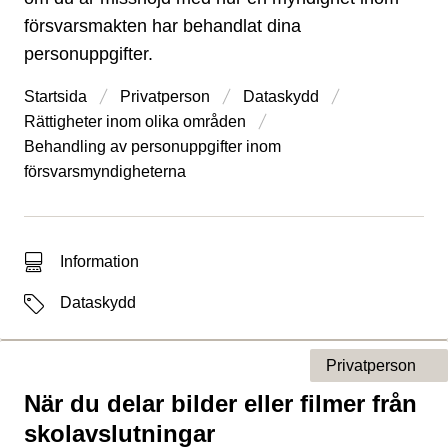
försvarsmakten har behandlat dina
personuppgifter.
Startsida
Privatperson
Dataskydd
Rättigheter inom olika områden
Behandling av personuppgifter inom
försvarsmyndigheterna
Typ av sökträff
Information
Etiketter
Dataskydd
Privatperson
När du delar bilder eller filmer från
Typ av sida
skolavslutningar