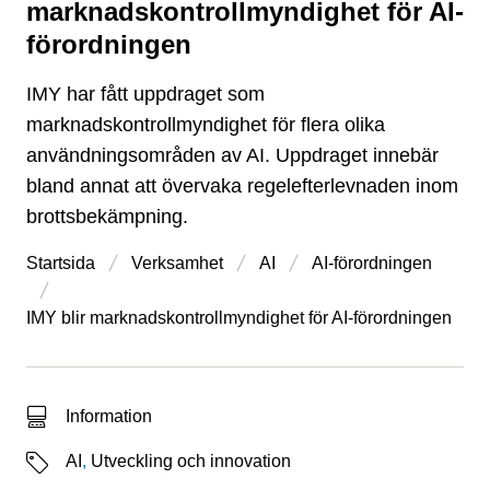
marknadskontrollmyndighet för AI-
förordningen
IMY har fått uppdraget som
marknadskontrollmyndighet för flera olika
användningsområden av AI. Uppdraget innebär
bland annat att övervaka regelefterlevnaden inom
brottsbekämpning.
Startsida
Verksamhet
AI
AI-förordningen
IMY blir marknadskontrollmyndighet för AI-förordningen
Typ av sökträff
Information
Etiketter
AI
,
Utveckling och innovation