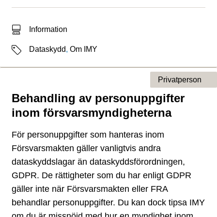
Typ av sökträff
Information
Etiketter
Dataskydd
,
Om IMY
Privatperson
Behandling av personuppgifter
Typ av sida
inom försvarsmyndigheterna
För personuppgifter som hanteras inom
Försvarsmakten gäller vanligtvis andra
dataskyddslagar än dataskyddsförordningen,
GDPR. De rättigheter som du har enligt GDPR
gäller inte när Försvarsmakten eller FRA
behandlar personuppgifter. Du kan dock tipsa IMY
om du är missnöjd med hur en myndighet inom