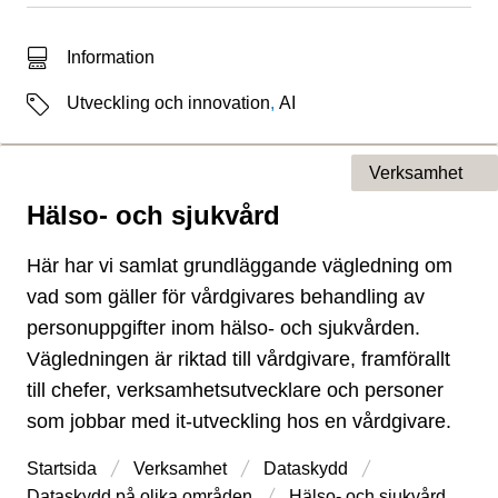
Typ av sökträff
Information
Etiketter
Utveckling och innovation
,
AI
Verksamhet
Hälso- och sjukvård
Typ av sida
Här har vi samlat grundläggande vägledning om
vad som gäller för vårdgivares behandling av
personuppgifter inom hälso- och sjukvården.
Vägledningen är riktad till vårdgivare, framförallt
till chefer, verksamhetsutvecklare och personer
som jobbar med it-utveckling hos en vårdgivare.
Startsida
Verksamhet
Dataskydd
Dataskydd på olika områden
Hälso- och sjukvård