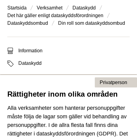
Startsida
Verksamhet
Dataskydd
Det här gäller enligt dataskydds­förordningen
Dataskyddsombud
Din roll som dataskyddsombud
Typ av sökträff
Information
Etiketter
Dataskydd
Privatperson
Rättigheter inom olika områden
Typ av sida
Alla verksamheter som hanterar personuppgifter
måste följa de lagar som gäller vid behandling av
personuppgifter. I de allra flesta fall finns dina
rättigheter i dataskyddsförordningen (GDPR). Det