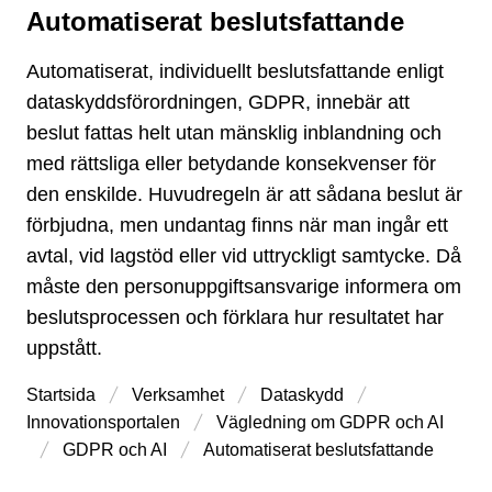
Automatiserat beslutsfattande
Typ av sida
Automatiserat, individuellt beslutsfattande enligt
dataskyddsförordningen, GDPR, innebär att
beslut fattas helt utan mänsklig inblandning och
med rättsliga eller betydande konsekvenser för
den enskilde. Huvudregeln är att sådana beslut är
förbjudna, men undantag finns när man ingår ett
avtal, vid lagstöd eller vid uttryckligt samtycke. Då
måste den personuppgiftsansvarige informera om
beslutsprocessen och förklara hur resultatet har
uppstått.
Startsida
Verksamhet
Dataskydd
Innovations­portalen
Vägledning om GDPR och AI
GDPR och AI
Automatiserat beslutsfattande