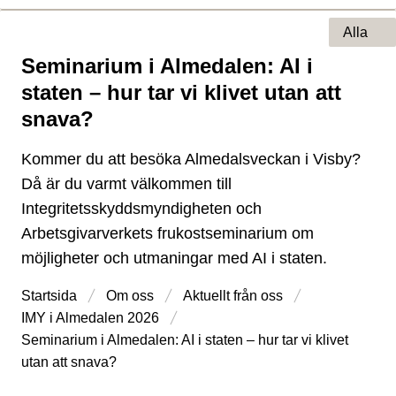
Alla
Seminarium i Almedalen: AI i
Typ av sida
staten – hur tar vi klivet utan att
snava?
Kommer du att besöka Almedalsveckan i Visby?
Då är du varmt välkommen till
Integritetsskyddsmyndigheten och
Arbetsgivarverkets frukostseminarium om
möjligheter och utmaningar med AI i staten.
Startsida
Om oss
Aktuellt från oss
IMY i Almedalen 2026
Seminarium i Almedalen: AI i staten – hur tar vi klivet
utan att snava?