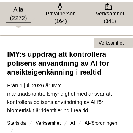
Målgrupp
Alla
Privatperson
Verksamhet
(2272)
(164)
(341)
Verksamhet
IMY:s uppdrag att kontrollera
Typ av sida
polisens användning av AI för
ansiktsigenkänning i realtid
Från 1 juli 2026 är IMY
marknadskontrollsmyndighet med ansvar att
kontrollera polisens användning av AI för
biometrisk fjärridentifiering i realtid.
Startsida
Verksamhet
AI
AI-förordningen