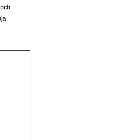
 och
öja