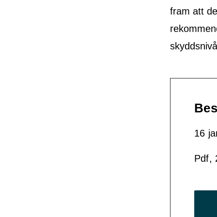
fram att de
rekommender
skyddsnivå
Bes
16 ja
Pdf,