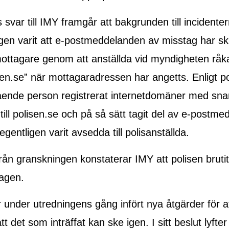
 svar till IMY framgår att bakgrunden till incidente
gen varit att e-postmeddelanden av misstag har skic
ottagare genom att anställda vid myndigheten råka
en.se” när mottagaradressen har angetts. Enligt po
ende person registrerat internetdomäner med snar
till polisen.se och på så sätt tagit del av e-postm
egentligen varit avsedda till polisanställda.
från granskningen konstaterar IMY att polisen bruti
lagen.
r under utredningens gång infört nya åtgärder för a
att det som inträffat kan ske igen. I sitt beslut lyft