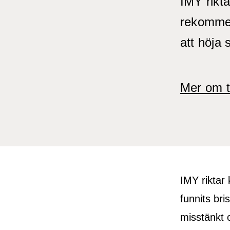
IMY rikta
rekommend
att höja
Mer om t
IMY riktar 
funnits bri
misstänkt o