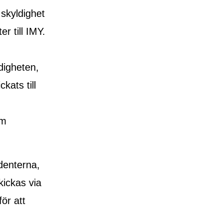
skyldighet
r till IMY.
digheten,
ats till
om
denterna,
kickas via
ör att