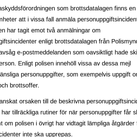
taskyddsförordningen som brottsdatalagen finns en 
heter att i vissa fall anmäla personuppgiftsincidente
n har tagit emot två anmälningar om
iftsincidenter enligt brottsdatalagen från Polismyn
vsåg e-postmeddelanden som oavsiktligt hade skick
rson. Enligt polisen innehöll vissa av dessa mejl
skänsliga personuppgifter, som exempelvis uppgift 
ch brottsoffer.
anskat orsaken till de beskrivna personuppgiftsinci
har tillräckliga rutiner för när personuppgifter får s
 om polisen i övrigt har vidtagit lämpliga åtgärder f
cidenter inte ska upprepas.