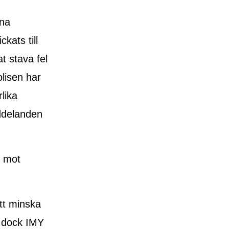
rna
kats till
t stava fel
lisen har
lika
eddelanden
t mot
tt minska
er dock IMY