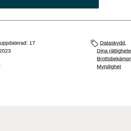
uppdaterad: 17
Sidans etiketter
Dataskydd,
 2023
Dina rättighete
Brottsbekämpn
t
Myndighet