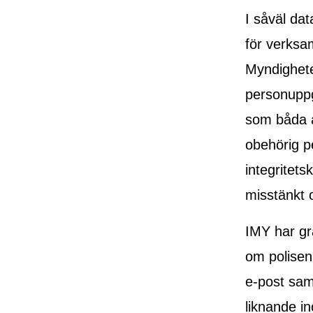
I såväl da
för verksam
Myndighete
personuppg
som båda a
obehörig pe
integritet
misstänkt o
IMY har gr
om polisen 
e-post samt
liknande in