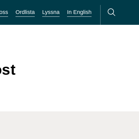
oss
Ordlista
Lyssna
In English
ost