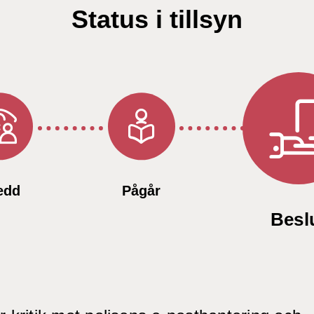
Status i tillsyn
Ste
Steg 1 av 3
Steg 2 av 3
edd
Pågår
Besl