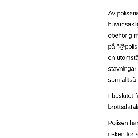
Av polisens
huvudsakli
obehörig m
på ”@polis
en utomstå
stavningar 
som alltså 
I beslutet 
brottsdata
Polisen ha
risken för 