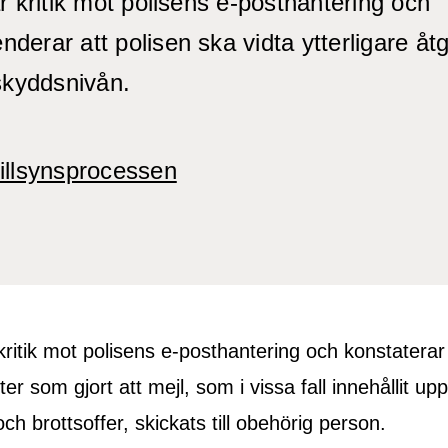
r kritik mot polisens e-posthantering och
erar att polisen ska vidta ytterligare åtg
 skyddsnivån.
illsynsprocessen
kritik mot polisens e-posthantering och konstaterar 
ster som gjort att mejl, som i vissa fall innehållit up
ch brottsoffer, skickats till obehörig person.